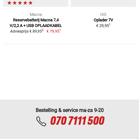
Macna
IXS
Reservebatterij Macna 7,4
Oplader 7V
1
V/2,2 A + USB OPLAADKABEL
€ 29,95
1
2
€ 79,95
Adviesprijs € 89,95
Bestelling & service ma-za 9-20
070 7111 500