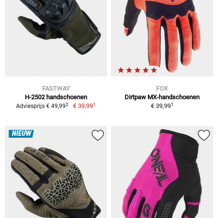
FASTWAY
FOX
H-2502 handschoenen
Dirtpaw MX-handschoenen
1
1
2
€ 39,99
€ 39,99
Adviesprijs € 49,99
NIEUW