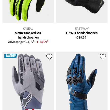
O'NEAL
FASTWAY
Matrix Stacked MX-
H-2501 handschoenen
1
handschoenen
€ 39,99
1
2
€ 14,99
Adviesprijs € 24,99
NIEUW