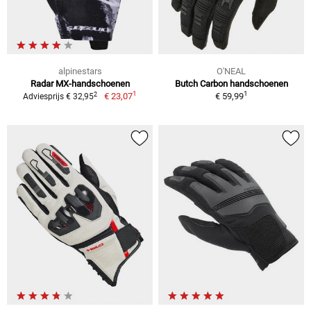
alpinestars
O'NEAL
Radar MX-handschoenen
Butch Carbon handschoenen
1
1
2
€ 23,07
€ 59,99
Adviesprijs € 32,95