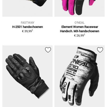
FASTWAY
O'NEAL
H-2501 handschoenen
Element Women Racewear
1
€ 39,99
Handsch. MX-handschoenen
1
€ 26,99