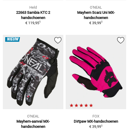
Held
O'NEAL
22663 Sambia KTC 2
Mayhem Scarz Uni MX-
handschoenen
handschoenen
1
1
€ 119,95
€ 39,99
NIEUW
O'NEAL
FOX
Mayhem-aanval MX-
Dirtpaw MX-handschoenen
1
handschoenen
€ 39,99