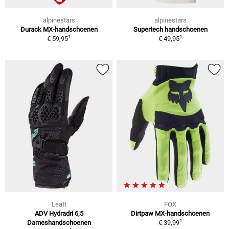
alpinestars
alpinestars
Durack MX-handschoenen
Supertech handschoenen
1
1
€ 59,95
€ 49,95
Leatt
FOX
ADV Hydradri 6,5
Dirtpaw MX-handschoenen
1
Dameshandschoenen
€ 39,99