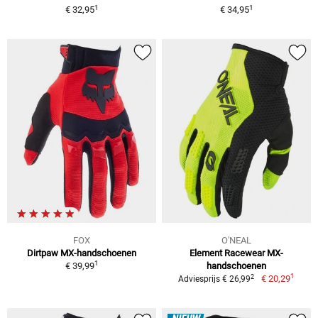
1
1
€ 32,95
€ 34,95
FOX
O'NEAL
Dirtpaw MX-handschoenen
Element Racewear MX-
1
€ 39,99
handschoenen
1
2
€ 20,29
Adviesprijs € 26,99