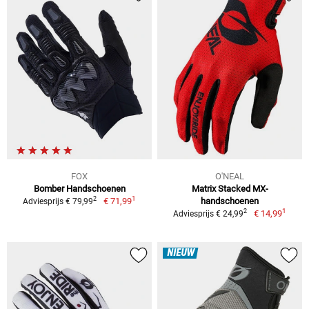
FOX
O'NEAL
Bomber Handschoenen
Matrix Stacked MX-
1
2
€ 71,99
handschoenen
Adviesprijs € 79,99
1
2
€ 14,99
Adviesprijs € 24,99
NIEUW