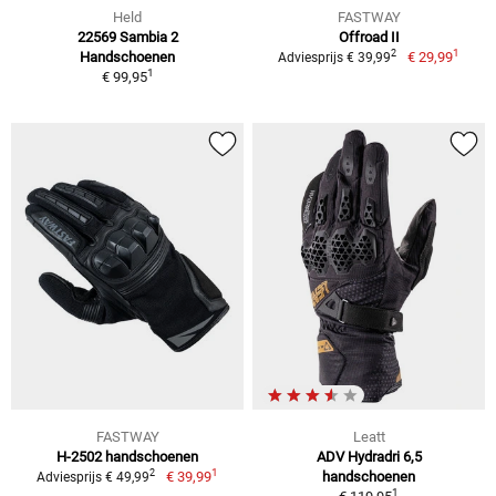
Held
FASTWAY
22569 Sambia 2
Offroad II
1
2
Handschoenen
€ 29,99
Adviesprijs € 39,99
1
€ 99,95
FASTWAY
Leatt
H-2502 handschoenen
ADV Hydradri 6,5
1
2
€ 39,99
handschoenen
Adviesprijs € 49,99
1