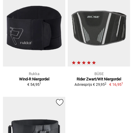
Rukka
BÜSE
Wind-R Niergordel
Rider Zwart/Wit Niergordel
1
1
2
€ 54,95
€ 16,95
Adviesprijs € 29,95