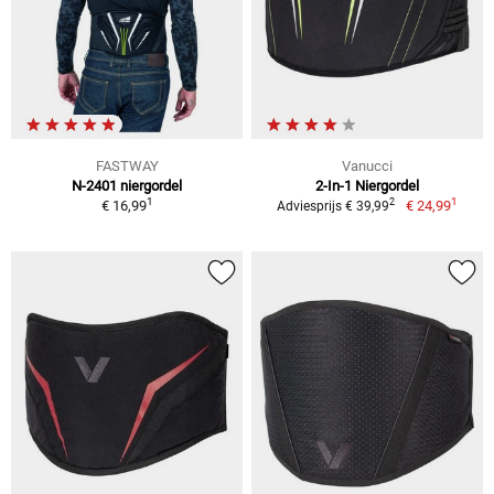
FASTWAY
Vanucci
N-2401 niergordel
2-In-1 Niergordel
1
1
2
€ 16,99
€ 24,99
Adviesprijs € 39,99