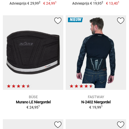
1
1
2
2
€ 24,99
€ 13,40
Adviesprijs € 29,99
Adviesprijs € 19,95
NIEUW
BÜSE
FASTWAY
Murano LE Niergordel
N-2402 Niergordel
1
1
€ 24,95
€ 19,99