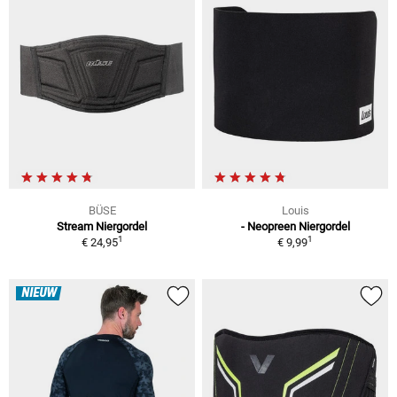
BÜSE
Louis
Stream Niergordel
- Neopreen Niergordel
1
1
€ 24,95
€ 9,99
NIEUW