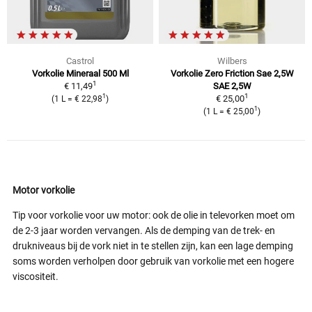
Castrol
Wilbers
Vorkolie Mineraal 500 Ml
Vorkolie Zero Friction Sae 2,5W
1
€ 11,49
SAE 2,5W
1
1
€ 25,00
(1 L = € 22,98
)
1
(1 L = € 25,00
)
Motor vorkolie
Tip voor vorkolie voor uw motor: ook de olie in televorken moet om
de 2-3 jaar worden vervangen. Als de demping van de trek- en
drukniveaus bij de vork niet in te stellen zijn, kan een lage demping
soms worden verholpen door gebruik van vorkolie met een hogere
viscositeit.