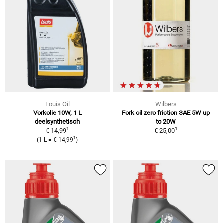
Louis Oil
Wilbers
Vorkolie 10W, 1 L
Fork oil zero friction SAE 5W up
deelsynthetisch
to 20W
1
1
€ 14,99
€ 25,00
1
(1 L = € 14,99
)