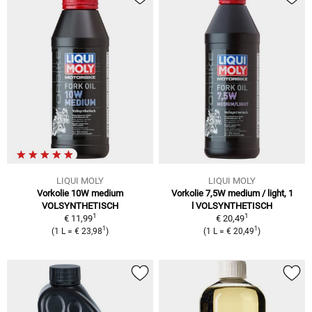
LIQUI MOLY
LIQUI MOLY
Vorkolie 10W medium
Vorkolie 7,5W medium / light, 1
VOLSYNTHETISCH
l VOLSYNTHETISCH
1
1
€ 11,99
€ 20,49
1
1
(1 L = € 23,98
)
(1 L = € 20,49
)