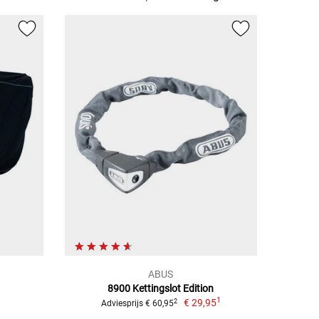
ABUS
8900 Kettingslot Edition
1
€ 29,95
2
Adviesprijs € 60,95