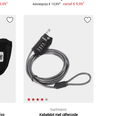
1
1
9,99
vanaf
€ 9,99
2
Adviesprijs € 15,99
hartmann
Evo
Kabelslot met cijfercode