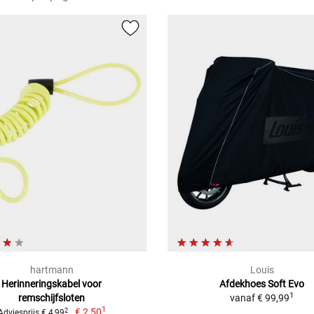
hartmann
Louis
Herinneringskabel voor
Afdekhoes Soft Evo
1
remschijfsloten
vanaf
€ 99,99
1
€ 2,50
2
Adviesprijs € 4,99