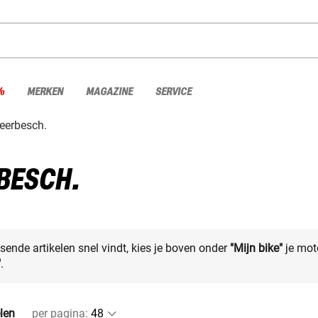
%
MERKEN
MAGAZINE
SERVICE
weerbesch.
BESCH.
sende artikelen snel vindt, kies je boven onder
"Mijn bike"
je mot
"
.
elen
per pagina
: