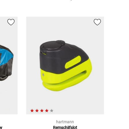
hartmann
uw
Remschijfslot