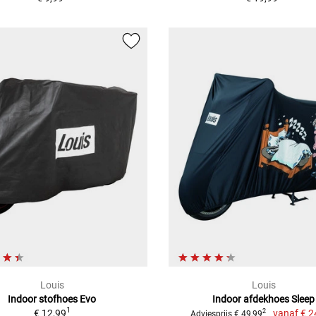
Louis
Louis
Indoor stofhoes Evo
Indoor afdekhoes Sleep
1
€ 12,99
vanaf
€ 2
2
Adviesprijs € 49,99