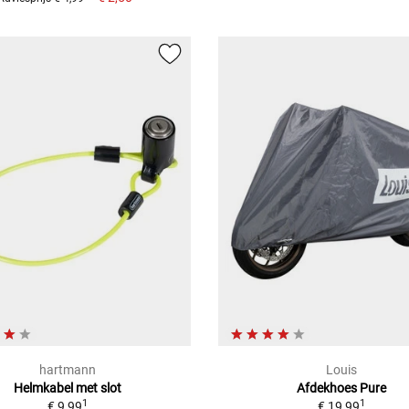
hartmann
Louis
Helmkabel met slot
Afdekhoes Pure
1
1
€ 9,99
€ 19,99