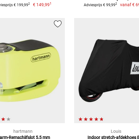
1
€ 149,99
vanaf
€ 6
2
2
iesprijs € 199,99
Adviesprijs € 99,99
hartmann
Louis
larm-Remschijfslot 5,5 mm
Indoor stretch-afdekhoes 