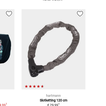
hartmann
Slotketting 120 cm
1
1
4,99
€ 29,99