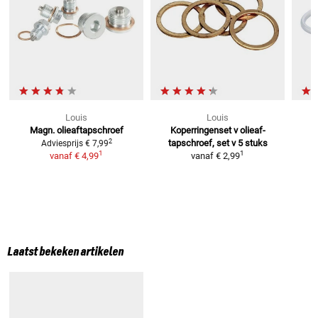
Louis
Louis
Magn. olieaftapschroef
Koperringenset v olieaf-
2
tapschroef, set v 5 stuks
Adviesprijs
€ 7,99
1
1
vanaf
€ 4,99
vanaf
€ 2,99
Laatst bekeken artikelen