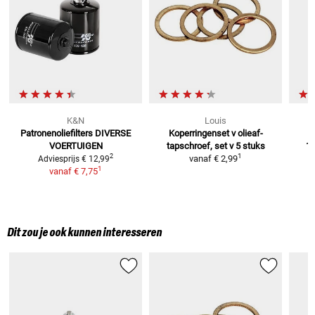
K&N
Louis
Patronenoliefilters
DIVERSE
Koperringenset v olieaf-
M
VOERTUIGEN
tapschroef, set v 5 stuks
1
1
2
vanaf
€ 2,99
Adviesprijs
€ 12,99
1
vanaf
€ 7,75
Dit zou je ook kunnen interesseren