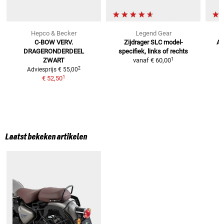
Hepco & Becker
Legend Gear
C-BOW VERV.
Zijdrager SLC
model-
Af
DRAGERONDERDEEL
specifiek, links of rechts
1
ZWART
vanaf
€ 60,00
2
Adviesprijs
€ 55,00
1
€ 52,50
Laatst bekeken artikelen