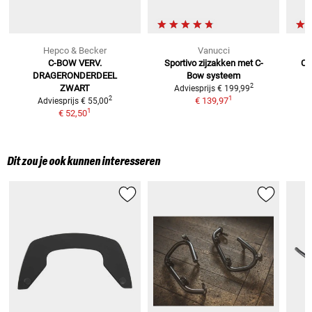
Hepco & Becker
Vanucci
C-BOW VERV.
Sportivo zijzakken
met C-
C-
DRAGERONDERDEEL
Bow systeem
2
ZWART
Adviesprijs
€ 199,99
1
2
€ 139,97
Adviesprijs
€ 55,00
1
€ 52,50
Dit zou je ook kunnen interesseren