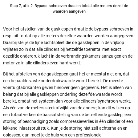
Stap 7, afb. 2: Bypass-schroeven draaien totdat alle meters dezelfde
waarden aangeven
Voor het afstellen van de gaskleppen draai je de bypass-schroeven in
resp. uit totdat op alle meters dezelfde waarden worden aangegeven.
Daarbij stel je de fijne luchtspleet die de gaskleppen in de vrijloop
vrijlaten zo in dat alle cilinders bij hetzelfde toerental met exact
dezelfde onderdruk lucht in de verbrandingskamers aanzuigen en de
motor zo in alle cilinders even hard werkt.
Bij het afstellen van de gaskleppen gaat het er meestal niet om, dat
een bepaalde vaste onderdrukwaarde wordt bereikt. De meeste
voertuigfabrikanten geven hierover geen gegevens. Het is alleen van
belang dat bij alle gaskleppen onderling dezelfde waarde wordt
bereikt, omdat het systeem dan voor alle cilinders 'synchroon' werkt.
Als één van de meters sterk afwijkt van de andere, kan dit wijzen op
een totaal verkeerde basisafstelling van de betreffende gasklep, een
storing of beschadiging zoals compressieverlies in één cilinder of een
lekkend inlaatspruitstuk. Kun je de storing niet zelf achterhalen en
oplossen, dan moet je de hulp van een professionele