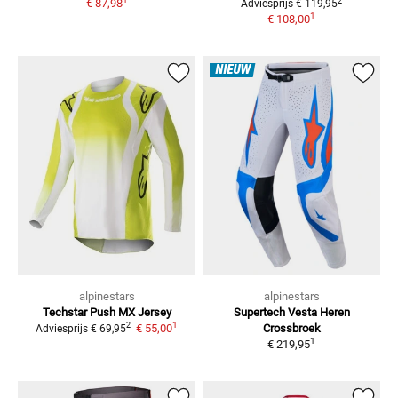
2
€ 87,98
Adviesprijs
€ 119,95
1
€ 108,00
NIEUW
alpinestars
alpinestars
Techstar Push
MX Jersey
Supertech Vesta Heren
1
2
€ 55,00
Crossbroek
Adviesprijs
€ 69,95
1
€ 219,95