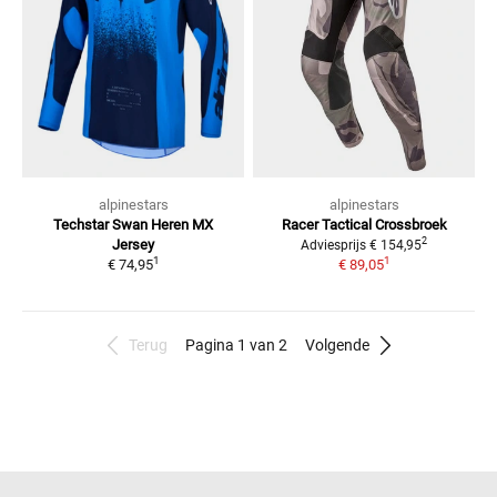
alpinestars
alpinestars
Techstar Swan Heren
MX
Racer Tactical
Crossbroek
2
Jersey
Adviesprijs
€ 154,95
1
1
€ 74,95
€ 89,05
Terug
Pagina 1 van 2
Volgende