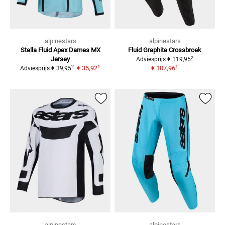
alpinestars
alpinestars
Stella Fluid Apex Dames
MX
Fluid Graphite
Crossbroek
2
Jersey
Adviesprijs
€ 119,95
1
1
2
€ 35,92
€ 107,96
Adviesprijs
€ 39,95
alpinestars
alpinestars