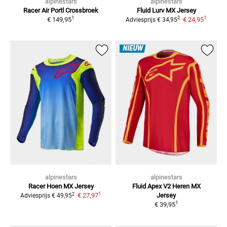
alpinestars
alpinestars
Racer Air Portl
Crossbroek
Fluid Lurv
MX Jersey
1
1
2
€ 149,95
€ 24,95
Adviesprijs
€ 34,95
NIEUW
alpinestars
alpinestars
Racer Hoen
MX Jersey
Fluid Apex V2 Heren
MX
1
2
€ 27,97
Jersey
Adviesprijs
€ 49,95
1
€ 39,95