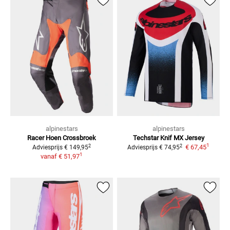
alpinestars
alpinestars
Racer Hoen Crossbroek
Techstar Knif
MX Jersey
1
2
2
€ 67,45
Adviesprijs
€ 149,95
Adviesprijs
€ 74,95
1
vanaf
€ 51,97