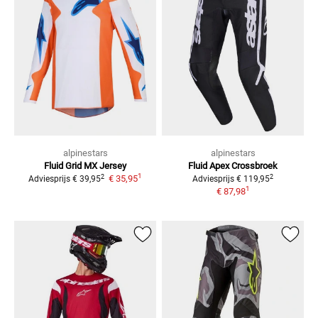
alpinestars
alpinestars
Fluid Grid
MX Jersey
Fluid Apex
Crossbroek
1
2
2
€ 35,95
Adviesprijs
€ 39,95
Adviesprijs
€ 119,95
1
€ 87,98