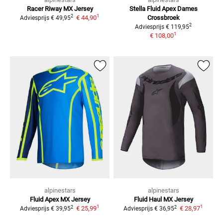
Racer Riway
MX Jersey
Stella Fluid Apex Dames
1
2
€ 44,90
Crossbroek
Adviesprijs
€ 49,95
2
Adviesprijs
€ 119,95
1
€ 108,00
alpinestars
alpinestars
Fluid Apex
MX Jersey
Fluid Haul
MX Jersey
1
1
2
2
€ 25,99
€ 28,97
Adviesprijs
€ 39,95
Adviesprijs
€ 36,95