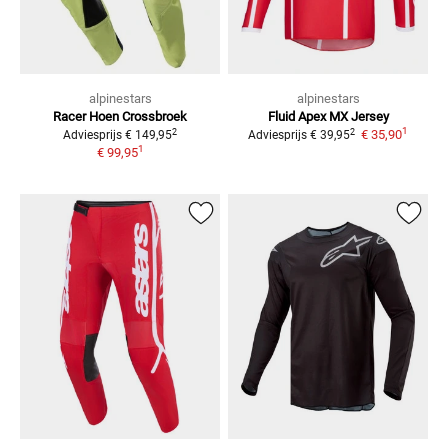
alpinestars
alpinestars
Racer Hoen
Crossbroek
Fluid Apex
MX Jersey
1
2
2
€ 35,90
Adviesprijs
€ 149,95
Adviesprijs
€ 39,95
1
€ 99,95