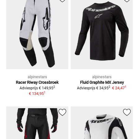
alpinestars
alpinestars
Racer Riway
Crossbroek
Fluid Graphite
MX Jersey
1
2
2
€ 24,47
Adviesprijs
€ 149,95
Adviesprijs
€ 34,95
1
€ 134,95