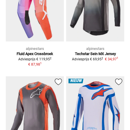
alpinestars
alpinestars
Fluid Apex
Crossbroek
Techstar Sein
MX Jersey
1
2
2
€ 34,97
Adviesprijs
€ 119,95
Adviesprijs
€ 69,95
1
€ 87,98
NIEUW