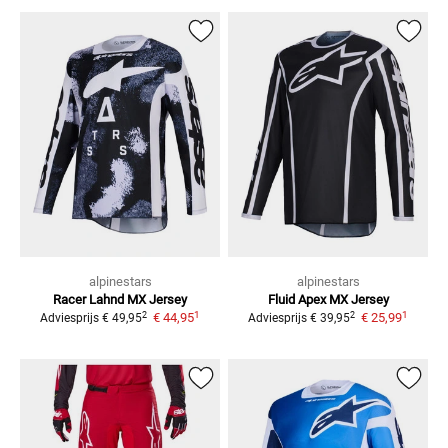
alpinestars
alpinestars
Racer Lahnd
MX Jersey
Fluid Apex
MX Jersey
1
1
2
2
€ 44,95
€ 25,99
Adviesprijs
€ 49,95
Adviesprijs
€ 39,95