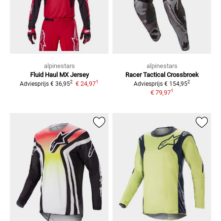
alpinestars
alpinestars
Fluid Haul
MX Jersey
Racer Tactical
Crossbroek
1
2
2
€ 24,97
Adviesprijs
€ 36,95
Adviesprijs
€ 154,95
1
€ 79,97