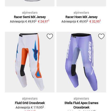
alpinestars
alpinestars
Racer Semi
MX Jersey
Racer Hoen
MX Jersey
1
1
2
2
€ 24,97
€ 32,95
Adviesprijs
€ 49,95
Adviesprijs
€ 49,95
alpinestars
alpinestars
Fluid Grid
Crossbroek
Stella Fluid Apex Dames
2
Crossbroek
Adviesprijs
€ 119,95
1