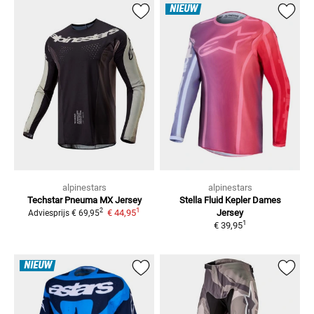
NIEUW
alpinestars
alpinestars
Techstar Pneuma
MX Jersey
Stella Fluid Kepler Dames
1
2
€ 44,95
Jersey
Adviesprijs
€ 69,95
1
€ 39,95
NIEUW