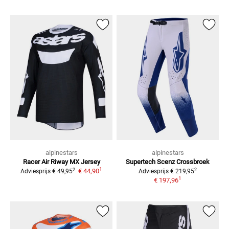
alpinestars
alpinestars
Racer Air Riway
MX Jersey
Supertech Scenz
Crossbroek
1
2
2
€ 44,90
Adviesprijs
€ 49,95
Adviesprijs
€ 219,95
1
€ 197,96