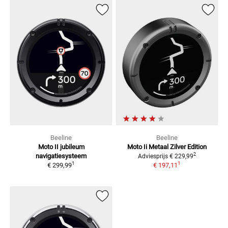
Beeline
Beeline
Moto II jubileum
Moto Ii Metaal Zilver
Edition
2
navigatiesysteem
Adviesprijs
€ 229,99
1
1
€ 299,99
€ 197,11