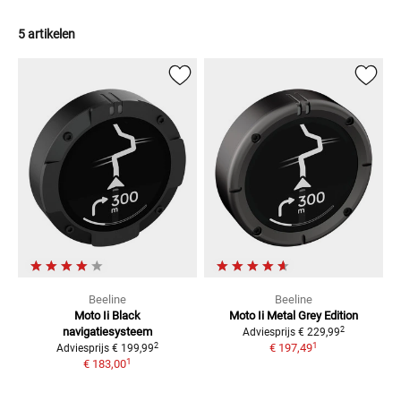
5 artikelen
Beeline
Beeline
Moto Ii Black
Moto Ii Metal Grey
Edition
2
navigatiesysteem
Adviesprijs
€ 229,99
1
2
€ 197,49
Adviesprijs
€ 199,99
1
€ 183,00