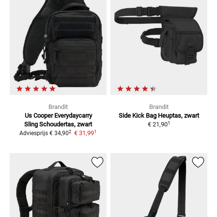
Brandit
Brandit
Us Cooper Everydaycarry
Side Kick Bag
Heuptas, zwart
1
Sling
Schoudertas, zwart
€ 21,90
1
2
€ 31,99
Adviesprijs
€ 34,90