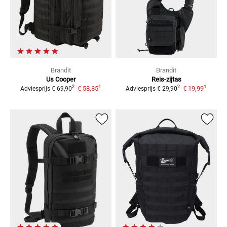
Brandit
Brandit
Us Cooper
Reis-zijtas
1
1
2
2
€ 58,85
€ 19,99
Adviesprijs
€ 69,90
Adviesprijs
€ 29,90