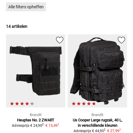
Alle filters opheffen
14 artikelen
Brandit
Brandit
Heuptas No. 2
ZWART
Us Cooper Large
rugzak, 40 L,
1
2
€ 13,49
in verschillende kleuren
Adviesprijs
€ 24,90
1
2
€ 27,99
Adviesprijs
€ 44,90