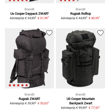
Brandit
Brandit
Us Cooper Daypack
ZWART
Rugzak Rolltop
1
1
2
2
€ 31,99
€ 40,99
Adviesprijs
€ 34,90
Adviesprijs
€ 44,90
Brandit
Brandit
Rugzak
ZWART
US Cooper Mountain
1
2
€ 35,63
Backpack
Zwart
Adviesprijs
€ 39,90
1
2
€ 77,92
Adviesprijs
€ 99,90