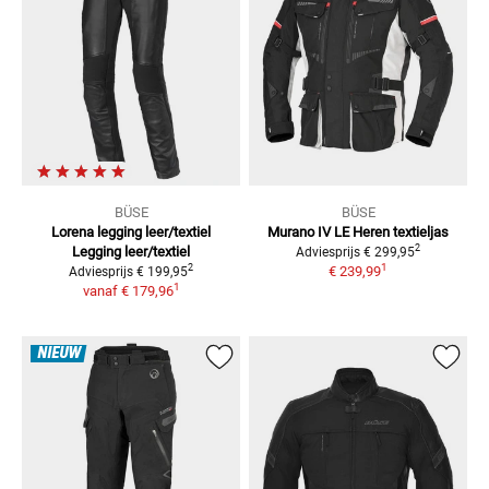
BÜSE
BÜSE
Lorena legging leer/textiel
Murano IV LE
Heren textieljas
2
Legging leer/textiel
Adviesprijs
€ 299,95
1
2
€ 239,99
Adviesprijs
€ 199,95
1
vanaf
€ 179,96
NIEUW