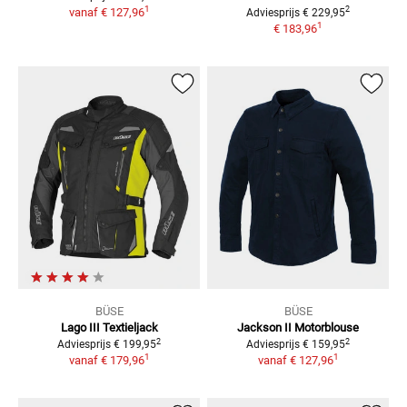
1
2
vanaf
€ 127,96
Adviesprijs
€ 229,95
1
€ 183,96
BÜSE
BÜSE
Lago III
Textieljack
Jackson II Motorblouse
2
2
Adviesprijs
€ 199,95
Adviesprijs
€ 159,95
1
1
vanaf
€ 179,96
vanaf
€ 127,96