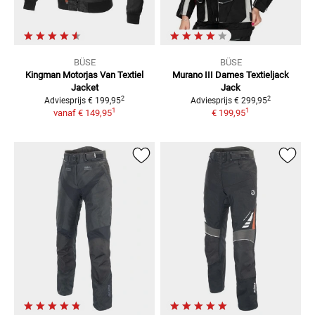
BÜSE
BÜSE
Kingman Motorjas Van Textiel
Murano III Dames Textieljack
Jacket
Jack
2
2
Adviesprijs
€ 199,95
Adviesprijs
€ 299,95
1
1
vanaf
€ 149,95
€ 199,95