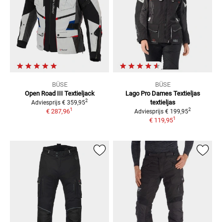
BÜSE
BÜSE
Open Road III Textieljack
Lago Pro Dames Textieljas
2
textieljas
Adviesprijs
€ 359,95
1
2
€ 287,96
Adviesprijs
€ 199,95
1
€ 119,95