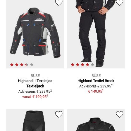
BÜSE
BÜSE
Highland II Textieljas
Highland
Textiel Broek
2
Textieljack
Adviesprijs
€ 239,95
1
2
€ 149,95
Adviesprijs
€ 299,95
1
vanaf
€ 199,95