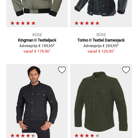
BÜSE
BÜSE
Kingman II
Textieljack
Torino II Textiel
Damesjack
2
2
Adviesprijs
€ 199,95
Adviesprijs
€ 269,95
1
1
vanaf
€ 179,96
vanaf
€ 129,95