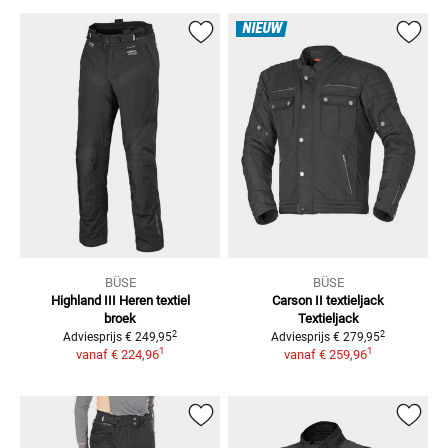
NIEUW
BÜSE
BÜSE
Highland III
Heren textiel
Carson II textieljack
broek
Textieljack
2
2
Adviesprijs
€ 249,95
Adviesprijs
€ 279,95
1
1
vanaf
€ 224,96
vanaf
€ 259,96