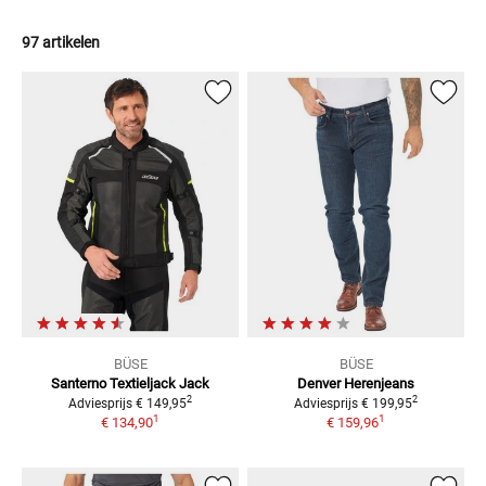
97 artikelen
BÜSE
BÜSE
Santerno Textieljack
Jack
Denver
Herenjeans
2
2
Adviesprijs
€ 149,95
Adviesprijs
€ 199,95
1
1
€ 134,90
€ 159,96