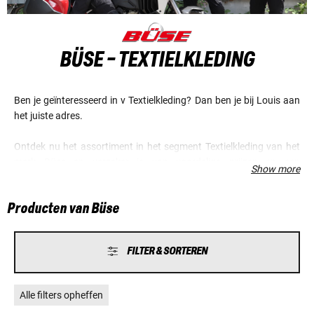
BÜSE - TEXTIELKLEDING
Ben je geïnteresseerd in v Textielkleding? Dan ben je bij Louis aan
het juiste adres.
Ontdek nu het assortiment in het segment Textielkleding van het
merk Büse en verzeker je van voordelige prijzen en een
Show more
fantastische service.
Producten van Büse
FILTER & SORTEREN
Alle filters opheffen