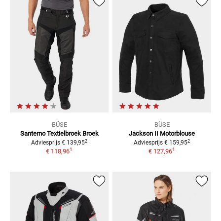
BÜSE
BÜSE
Santerno Textielbroek
Broek
Jackson II Motorblouse
2
2
Adviesprijs
€ 139,95
Adviesprijs
€ 159,95
1
1
€ 118,96
€ 127,96