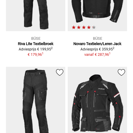
BÜSE
BÜSE
Riva Lite
Textielbroek
Novaro Textielen/Leren Jack
2
2
Adviesprijs
€ 199,95
Adviesprijs
€ 359,95
1
1
€ 179,96
vanaf
€ 287,96