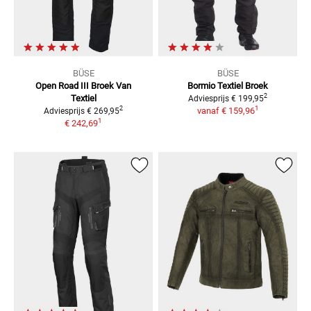
BÜSE
BÜSE
Open Road III Broek Van
Bormio
Textiel Broek
2
Textiel
Adviesprijs
€ 199,95
1
2
vanaf
€ 159,96
Adviesprijs
€ 269,95
1
€ 242,69