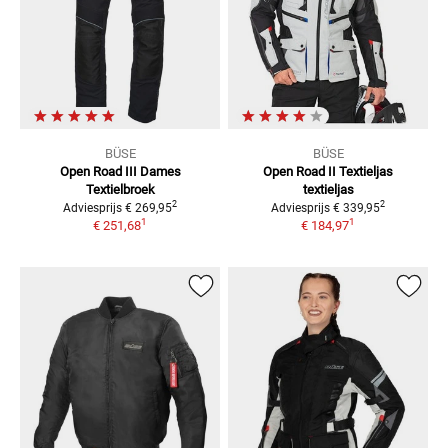
BÜSE
BÜSE
Open Road III Dames
Open Road II Textieljas
Textielbroek
textieljas
2
2
Adviesprijs
€ 269,95
Adviesprijs
€ 339,95
1
1
€ 251,68
€ 184,97