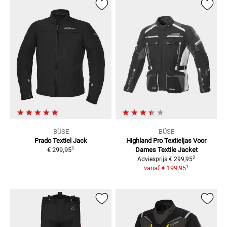
BÜSE
BÜSE
Prado Textiel Jack
Highland Pro Textieljas Voor
1
€ 299,95
Dames
Textile Jacket
2
Adviesprijs
€ 299,95
1
vanaf
€ 199,95