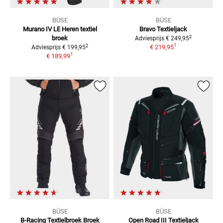
BÜSE
BÜSE
Murano IV LE
Heren textiel
Bravo Textieljack
2
broek
Adviesprijs
€ 249,95
1
2
€ 219,95
Adviesprijs
€ 199,95
1
€ 189,99
BÜSE
BÜSE
B-Racing Textielbroek
Broek
Open Road III Textieljack