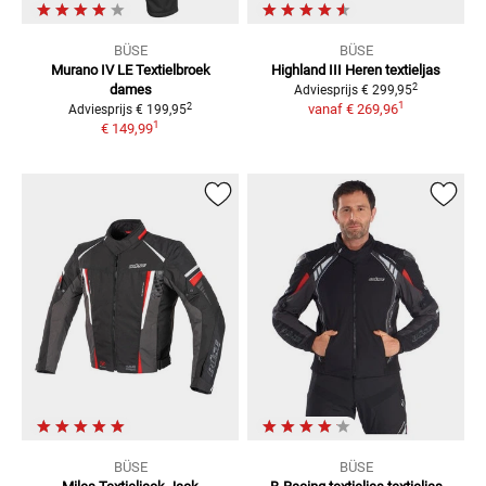
BÜSE
BÜSE
Murano IV LE
Textielbroek
Highland III
Heren textieljas
2
dames
Adviesprijs
€ 299,95
1
2
vanaf
€ 269,96
Adviesprijs
€ 199,95
1
€ 149,99
BÜSE
BÜSE