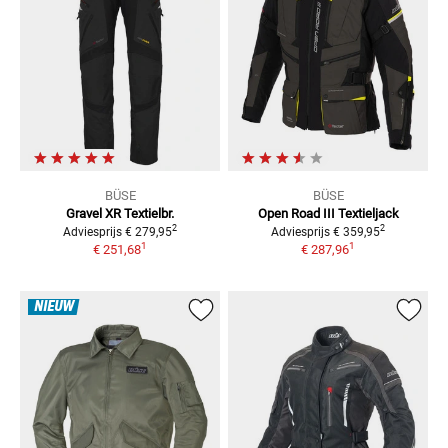
BÜSE
BÜSE
Gravel XR Textielbr.
Open Road III Textieljack
2
2
Adviesprijs
€ 279,95
Adviesprijs
€ 359,95
1
1
€ 251,68
€ 287,96
NIEUW