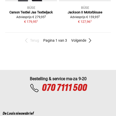
BÜSE
BÜSE
Carson Textiel Jas
Textieljack
Jackson II Motorblouse
2
2
Adviesprijs
€ 279,95
Adviesprijs
€ 159,95
1
1
€ 179,95
€ 127,96
Terug
Pagina 1 van 3
Volgende
Bestelling & service ma-za 9-20
070 7111 500
De Louis nieuwsbrief