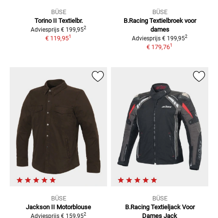
BÜSE
BÜSE
Torino II Textielbr.
B.Racing
Textielbroek voor
2
dames
Adviesprijs
€ 199,95
1
2
€ 119,95
Adviesprijs
€ 199,95
1
€ 179,76
BÜSE
BÜSE
Jackson II Motorblouse
B.Racing Textieljack Voor
2
Dames
Jack
Adviesprijs
€ 159,95