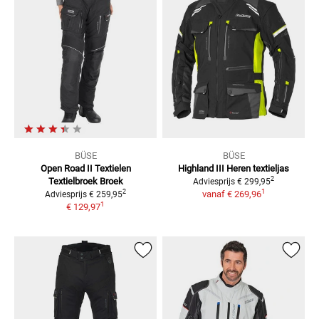
BÜSE
BÜSE
Open Road II Textielen
Highland III
Heren textieljas
2
Textielbroek
Broek
Adviesprijs
€ 299,95
1
2
vanaf
€ 269,96
Adviesprijs
€ 259,95
1
€ 129,97