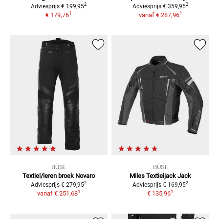
2
2
Adviesprijs
€ 199,95
Adviesprijs
€ 359,95
1
1
€ 179,76
vanaf
€ 287,96
BÜSE
BÜSE
Textiel/leren broek Novaro
Miles Textieljack
Jack
2
2
Adviesprijs
€ 279,95
Adviesprijs
€ 169,95
1
1
vanaf
€ 251,68
€ 135,96