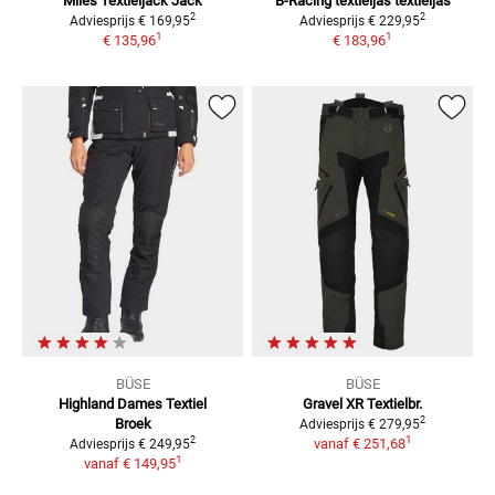
Miles Textieljack
Jack
B-Racing textieljas
textieljas
2
2
Adviesprijs
€ 169,95
Adviesprijs
€ 229,95
1
1
€ 135,96
€ 183,96
BÜSE
BÜSE
Highland
Dames Textiel
Gravel XR Textielbr.
2
Broek
Adviesprijs
€ 279,95
1
2
vanaf
€ 251,68
Adviesprijs
€ 249,95
1
vanaf
€ 149,95