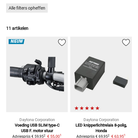
De weg kwijt? Verward? Vergist? De gelijknamige laars vindt je
Alle filters opheffen
hier
.
11 artikelen
NIEUW
Daytona Corporation
Daytona Corporation
Voeding USB SLIM type-C
LED knipperlichtrelais 8-polig,
USB F. motor stuur
Honda
1
1
2
2
€ 55,00
€ 63,95
Adviesprijs
€ 59,95
Adviesprijs
€ 69,95