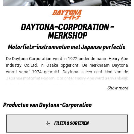
DAYTONA-CORPORATION -
MERKSHOP
Motorfiets-instrumenten met Japanse perfectie
De Daytona Corporation werd in 1972 onder de naam Henry Abe
Industry Co.Ltd. in Osaka opgericht. De merknaam Daytona
wordt vanaf 1974 gebruikt. Daytona is een echt kind van de
Japanse motorfiets-boom. Oprichter Henry Abe werd aanvankelijk
bekend dankzij zijn gegoten wielen. Daytona voerde tevens
Show more
motortuning uit. Vandaag de dag is Daytona in de buurt van
Hamamatsu gevestigd in het centrum van de Japanse
Producten van Daytona-Corporation
motorindustrie, op een steenworp van de hoofdkantoren van
Suzuki en Yamaha. Het bedrijf heeft zich onder meer
gespecialiseerd in de productie van motorfiets-instrumenten. Wat
FILTER & SORTEREN
niet is veranderd, is het typisch Japanse streven naar perfectie.