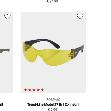
1
€ 24,99
FOSPAIC
il
Trend-Line Model 27 Bril
Zonnebril
1
€ 9,99