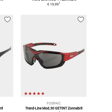
1
€ 19,99
FOSPAIC
il
Trend-Line Mod.30 GETINT
Zonnebril