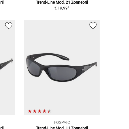
il
Trend-Line Mod. 21
Zonnebril
1
€ 19,99
FOSPAIC
il
Trend-Line Mod. 11
Zonnebril