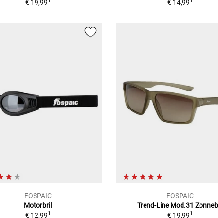
1
1
€ 19,99
€ 14,99
FOSPAIC
FOSPAIC
Motorbril
Trend-Line Mod.31
Zonnebr
1
1
€ 12,99
€ 19,99