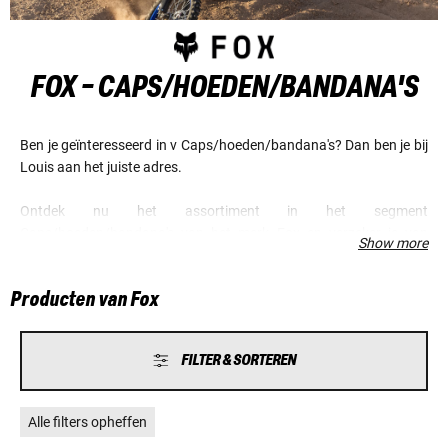
FOX - CAPS/HOEDEN/BANDANA'S
Ben je geïnteresseerd in v Caps/hoeden/bandana's? Dan ben je bij
Louis aan het juiste adres.
Ontdek nu het assortiment in het segment
Caps/hoeden/bandana's van het merk Fox en verzeker je van
Show more
voordelige prijzen en een fantastische service.
Producten van Fox
FILTER & SORTEREN
Alle filters opheffen