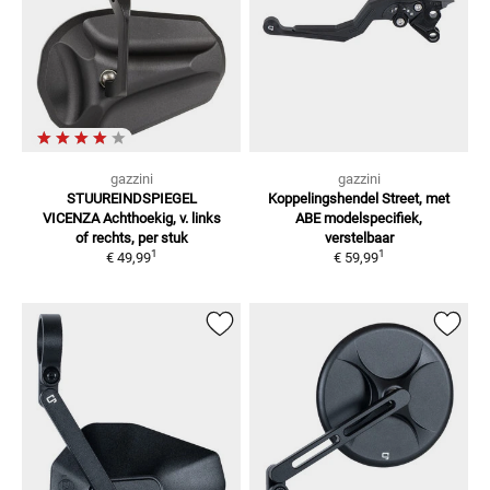
gazzini
gazzini
STUUREINDSPIEGEL
Koppelingshendel Street, met
VICENZA
Achthoekig, v. links
ABE
modelspecifiek,
of rechts, per stuk
verstelbaar
1
1
€ 49,99
€ 59,99