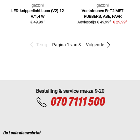
gazzini
gazzini
LED-knipperlicht Luca (V2)
12
Voetsteunen Fr-T2
MET
V/1,4 W
RUBBERS, ABE, PAAR
1
1
2
€ 49,99
€ 29,99
Adviesprijs
€ 49,99
Terug
Pagina 1 van 3
Volgende
Bestelling & service ma-za 9-20
070 7111 500
De Louis nieuwsbrief