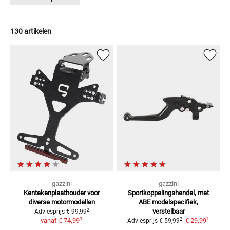
130 artikelen
gazzini
gazzini
Kentekenplaathouder
voor
Sportkoppelingshendel, met
diverse motormodellen
ABE
modelspecifiek,
2
verstelbaar
Adviesprijs
€ 99,99
1
1
2
vanaf
€ 74,99
€ 29,99
Adviesprijs
€ 59,99