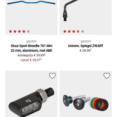
gazzini
gazzini
Stuur Sport Breedte 761 Mm
Univers. Spiegel
ZWART
1
22 mm, aluminium, met ABE
€ 29,99
2
Adviesprijs
€ 59,99
1
vanaf
€ 28,97