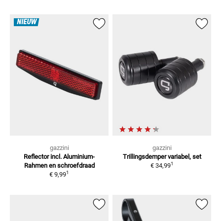
NIEUW
gazzini
gazzini
Reflector incl. Aluminium-
Trillingsdemper
variabel, set
1
Rahmen
en schroefdraad
€ 34,99
1
€ 9,99