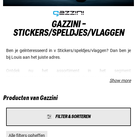
GAZZINI -
STICKERS/SPELDJES/VLAGGEN
Ben je geïnteresseerd in v Stickers/speldjes/vlaggen? Dan ben je
bij Louis aan het juiste adres.
Ontdek nu het assortiment in het segment
Stickers/speldjes/vlaggen van het merk Gazzini en verzeker je van
Show more
voordelige prijzen en een fantastische service.
Producten van Gazzini
FILTER & SORTEREN
Alle filters opheffen