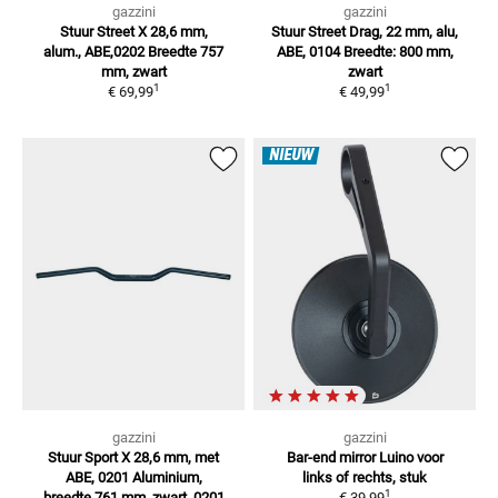
gazzini
gazzini
Stuur Street X 28,6 mm,
Stuur Street Drag, 22 mm, alu,
alum., ABE,0202
Breedte 757
ABE, 0104
Breedte: 800 mm,
mm, zwart
zwart
1
1
€ 69,99
€ 49,99
NIEUW
gazzini
gazzini
Stuur Sport X 28,6 mm, met
Bar-end mirror Luino
voor
ABE, 0201
Aluminium,
links of rechts, stuk
1
breedte 761 mm, zwart, 0201
€ 39,99