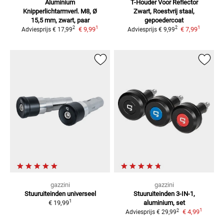
Aluminium
T-Houder Voor Reflector
Knipperlichtarmverl.
M8, Ø
Zwart, Roestvrij staal,
15,5 mm, zwart, paar
gepoedercoat
1
1
2
2
€ 9,99
€ 7,99
Adviesprijs
€ 17,99
Adviesprijs
€ 9,99
gazzini
gazzini
Stuuruiteinden universeel
Stuuruiteinden
3-IN-1,
1
€ 19,99
aluminium, set
1
2
€ 4,99
Adviesprijs
€ 29,99