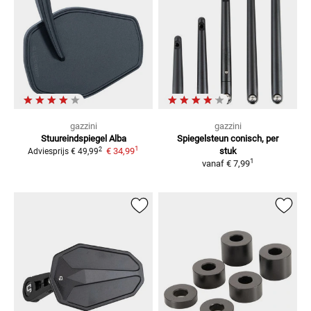
gazzini
gazzini
Stuureindspiegel Alba
Spiegelsteun
conisch, per
1
2
€ 34,99
stuk
Adviesprijs
€ 49,99
1
vanaf
€ 7,99