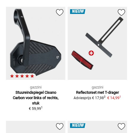
NIEUW
gazzini
gazzini
Stuureindspiegel Cisano
Reflectorset met T-drager
1
3
Carbon
voor links of rechts,
€ 14,99
Adviesprijs
€ 17,98
stuk
1
€ 59,99
NIEUW