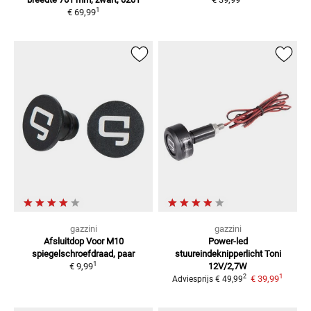
1
€ 69,99
gazzini
gazzini
Afsluitdop
Voor M10
Power-led
spiegelschroefdraad, paar
stuureindeknipperlicht Toni
1
€ 9,99
12V/2,7W
1
2
€ 39,99
Adviesprijs
€ 49,99