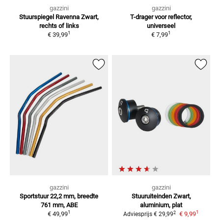
gazzini
gazzini
Stuurspiegel Ravenna
Zwart,
T-drager voor reflector,
rechts of links
universeel
1
1
€ 39,99
€ 7,99
gazzini
gazzini
Sportstuur 22,2 mm, breedte
Stuuruiteinden
Zwart,
761 mm, ABE
aluminium, plat
1
1
2
€ 49,99
€ 9,99
Adviesprijs
€ 29,99