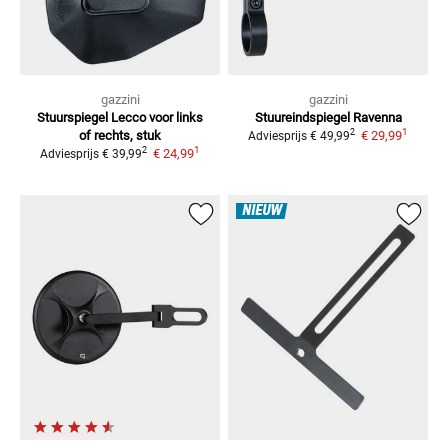
gazzini
gazzini
Stuurspiegel Lecco
voor links
Stuureindspiegel Ravenna
1
2
of rechts, stuk
€ 29,99
Adviesprijs
€ 49,99
1
2
€ 24,99
Adviesprijs
€ 39,99
NIEUW