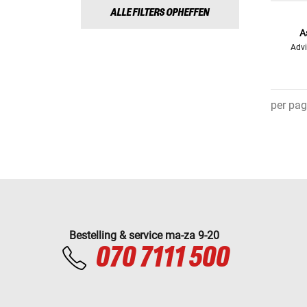
ALLE FILTERS OPHEFFEN
A
Advi
per pag
Bestelling & service ma-za 9-20
070 7111 500