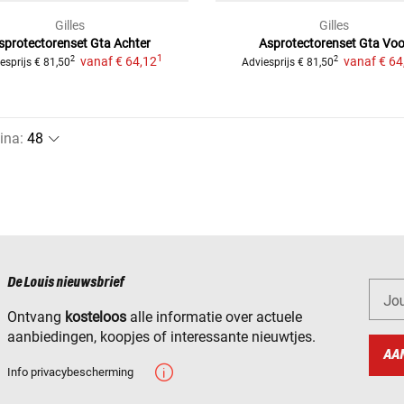
Gilles
Gilles
sprotectorenset Gta Achter
Asprotectorenset Gta Voo
1
vanaf
€ 64,12
vanaf
€ 64
2
2
esprijs
€ 81,50
Adviesprijs
€ 81,50
ina
:
De Louis nieuwsbrief
Jo
Ontvang
kosteloos
alle informatie over actuele
aanbiedingen, koopjes of interessante nieuwtjes.
AA
Info privacybescherming