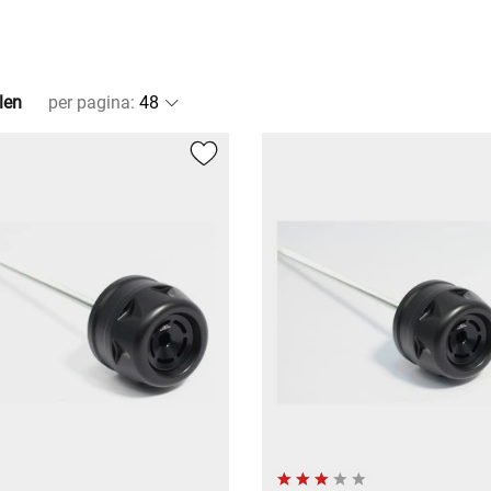
len
per pagina
: