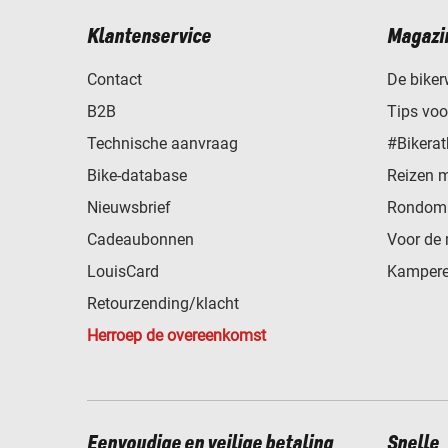
Klantenservice
Magazi
Contact
De biker
B2B
Tips vo
Technische aanvraag
#Bikerat
Bike-database
Reizen 
Nieuwsbrief
Rondom 
Cadeaubonnen
Voor de 
LouisCard
Kampere
Retourzending/klacht
Herroep de overeenkomst
Eenvoudige en veilige betaling
Snelle