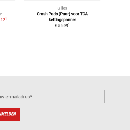
Gilles
r
Crash Pads (Paar)
voor TCA
1
,12
kettingspanner
1
€ 55,99
uw e-mailadres
NMELDEN