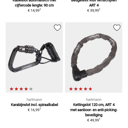
Kabelslot
automatisch met
Beugelslot voor remschijven
cijfercode lengte: 90 cm
ART 4
1
1
€ 14,99
€ 39,99
hartmann
hartmann
Karabijnslot
incl. spiraalkabel
Kettingslot 120 cm, ART 4
1
€ 16,99
met aanboor- en anti-picking-
beveiliging
1
€ 49,99