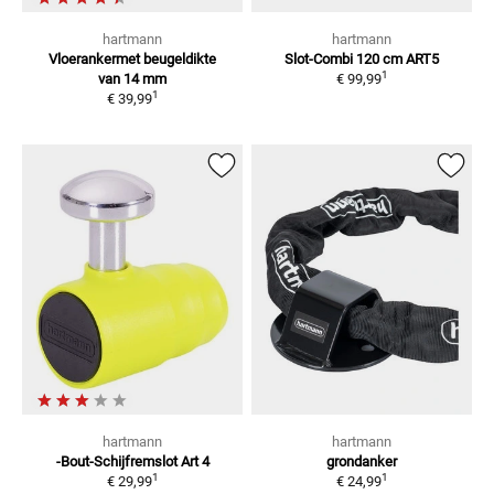
hartmann
hartmann
Vloerankermet beugeldikte
Slot-Combi 120 cm ART5
1
van 14 mm
€ 99,99
1
€ 39,99
hartmann
hartmann
-Bout-Schijfremslot Art 4
grondanker
1
1
€ 29,99
€ 24,99