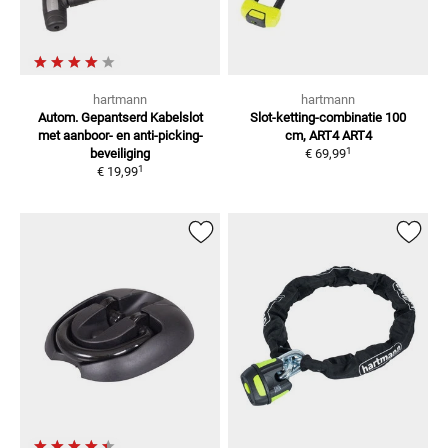
hartmann
hartmann
Autom. Gepantserd Kabelslot
Slot-ketting-combinatie 100
met aanboor- en anti-picking-
cm, ART4
ART4
1
beveiliging
€ 69,99
1
€ 19,99