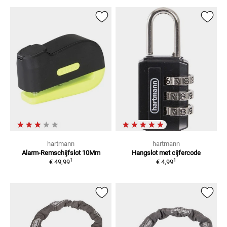
hartmann
hartmann
Alarm-Remschijfslot 10Mm
Hangslot
met cijfercode
1
1
€ 49,99
€ 4,99