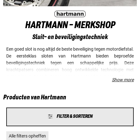
HARTMANN - MERKSHOP
Sluit- en beveiligingstechniek
Een goed slot is nog altijd de beste beveiliging tegen motordiefstal.
De eersteklas sloten van Hartmann bieden beproefde
beveiligingstechniek tegen een schappelijke prijs. Deze
krachtpatsers combineren hoog ontwikkelde technologie met
materialen met een buitengewoon weerstandsvermogen. Of u nu
Show more
kiest voor een remschijf- of helmslot, de sloten van Hartmann zijn
de nachtmerrie van de leden van het dievengilde.
Producten van Hartmann
FILTER & SORTEREN
Alle filters opheffen