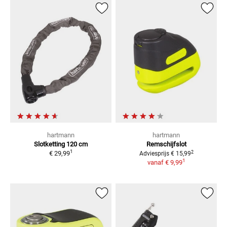
hartmann
hartmann
Slotketting
120 cm
Remschijfslot
1
2
€ 29,99
Adviesprijs
€ 15,99
1
vanaf
€ 9,99