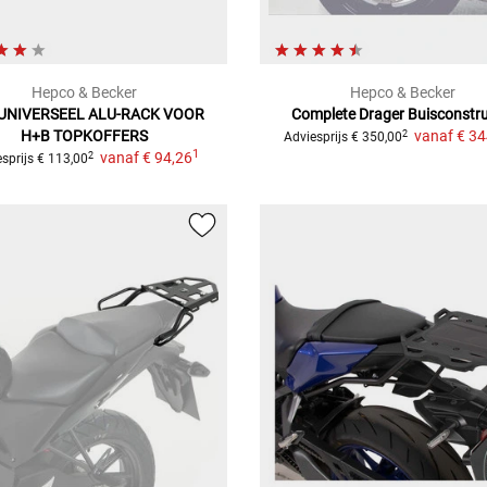
Hepco & Becker
Hepco & Becker
UNIVERSEEL ALU-RACK
VOOR
Complete Drager
Buisconstru
H+B TOPKOFFERS
vanaf
€ 34
2
Adviesprijs
€ 350,00
1
vanaf
€ 94,26
2
sprijs
€ 113,00