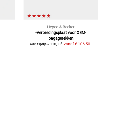
Hepco & Becker
r
-Verbredingsplaat
voor OEM-
bagagerekken
1
vanaf
€ 106,50
2
Adviesprijs
€ 110,00