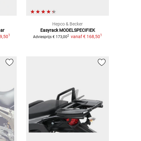
Hepco & Becker
ar
Easyrack
MODELSPECIFIEK
1
1
9,50
vanaf
€ 168,50
2
Adviesprijs
€ 173,00