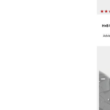
H+B 
Advie