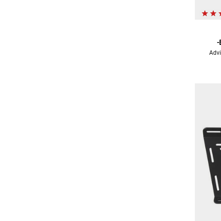
-
Advi