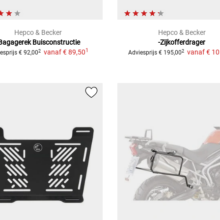
Hepco & Becker
Hepco & Becker
Bagagerek
Buisconstructie
-Zijkofferdrager
1
vanaf
€ 89,50
vanaf
€ 10
2
2
esprijs
€ 92,00
Adviesprijs
€ 195,00