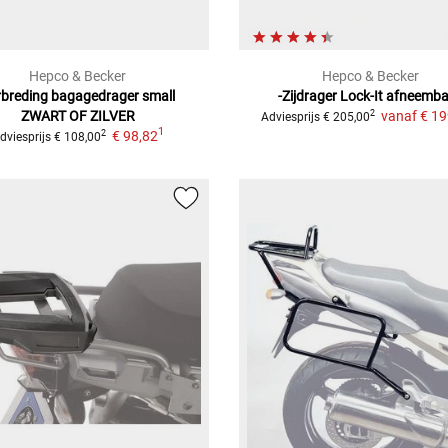
Hepco & Becker
Hepco & Becker
rbreding bagagedrager small
-Zijdrager Lock-It
afneemba
ZWART OF ZILVER
vanaf
€ 19
2
Adviesprijs
€ 205,00
1
€ 98,82
2
dviesprijs
€ 108,00