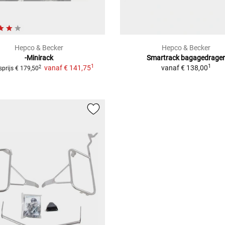
Hepco & Becker
Hepco & Becker
-Minirack
Smartrack bagagedrage
1
1
vanaf
€ 141,75
vanaf
€ 138,00
2
sprijs
€ 179,50