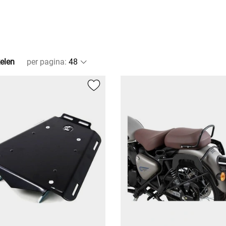
kelen
per pagina
: