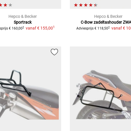
Hepco & Becker
Hepco & Becker
Sportrack
C-Bow zadeltashouder
ZWA
1
vanaf
€ 155,00
vanaf
€ 10
2
2
sprijs
€ 160,00
Adviesprijs
€ 118,50