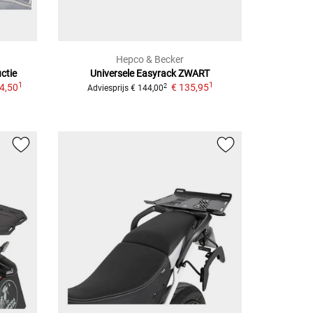
Hepco & Becker
ctie
Universele Easyrack
ZWART
1
1
4,50
€ 135,95
2
Adviesprijs
€ 144,00