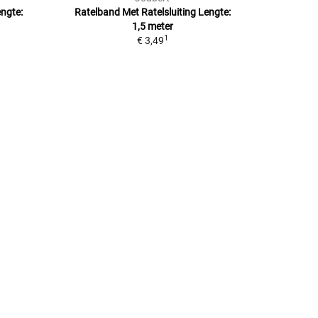
ngte:
Ratelband Met Ratelsluiting
Lengte:
1,5 meter
1
€ 3,49