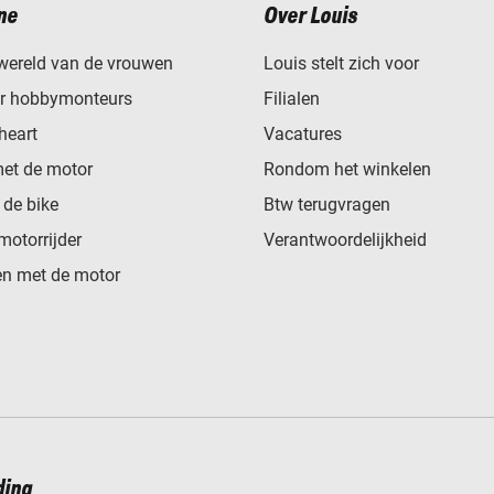
ne
Over Louis
wereld van de vrouwen
Louis stelt zich voor
or hobbymonteurs
Filialen
heart
Vacatures
met de motor
Rondom het winkelen
de bike
Btw terugvragen
motorrijder
Verantwoordelijkheid
n met de motor
ding