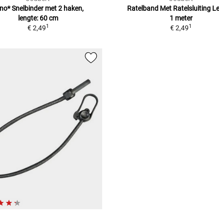
no* Snelbinder
met 2 haken,
Ratelband Met Ratelsluiting
Le
lengte: 60 cm
1 meter
1
1
€ 2,49
€ 2,49