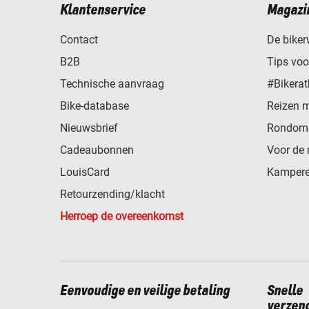
Klantenservice
Magazi
Contact
De biker
B2B
Tips vo
Technische aanvraag
#Bikerat
Bike-database
Reizen 
Nieuwsbrief
Rondom 
Cadeaubonnen
Voor de 
LouisCard
Kampere
Retourzending/klacht
Herroep de overeenkomst
Eenvoudige en veilige betaling
Snelle
verzen