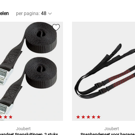
kelen
per pagina
:
Joubert
Joubert
bandset
Spansluitingen, 2 stuks
Spanbandenset
voor bagage