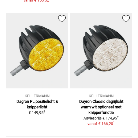
vanaf
€ 156,62
KELLERMANN
KELLERMANN
Dagron PL positielicht &
Dayron Classic dagrijlicht
knipperlicht
warm wit
optioneel met
1
€ 149,95
knipperfunctie
2
Adviesprijs
€ 174,95
1
vanaf
€ 166,20