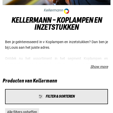
KELLERMANN - KOPLAMPEN EN
INZETSTUKKEN
Ben je geïnteresseerd in v Koplampen en inzetstukken? Dan ben je
bij Louis aan het juiste adres.
Ontdek nu het assortiment in het segment Koplampen en
inzetstukken van het merk Kellermann en verzeker je van
Show more
voordelige prijzen en een fantastische service.
Producten van Kellermann
FILTER & SORTEREN
Alle filters opheffen