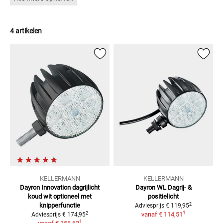
4 artikelen
KELLERMANN
KELLERMANN
Dayron Innovation dagrijlicht
Dayron WL Dagrij- &
koud wit
optioneel met
positielicht
2
knipperfunctie
Adviesprijs
€ 119,95
1
2
vanaf
€ 114,51
Adviesprijs
€ 174,95
1