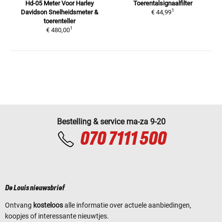
Hd-05 Meter Voor Harley
Toerentalsignaalfilter
1
Davidson
Snelheidsmeter &
€ 44,99
toerenteller
1
€ 480,00
Bestelling & service ma-za 9-20
070 7111 500
De Louis nieuwsbrief
Ontvang
kosteloos
alle informatie over actuele aanbiedingen,
koopjes of interessante nieuwtjes.