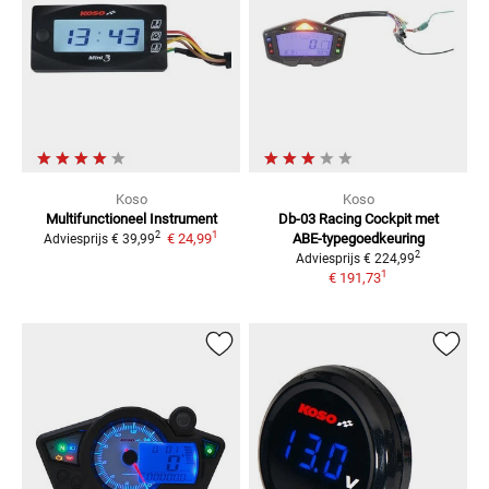
Koso
Koso
Multifunctioneel Instrument
Db-03 Racing Cockpit
met
1
2
€ 24,99
ABE-typegoedkeuring
Adviesprijs
€ 39,99
2
Adviesprijs
€ 224,99
1
€ 191,73