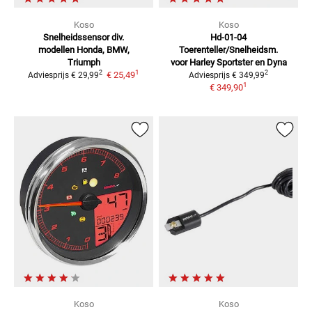
Koso
Koso
Snelheidssensor
div.
Hd-01-04
modellen Honda, BMW,
Toerenteller/Snelheidsm.
Triumph
voor Harley Sportster en Dyna
1
2
2
€ 25,49
Adviesprijs
€ 29,99
Adviesprijs
€ 349,99
1
€ 349,90
Koso
Koso