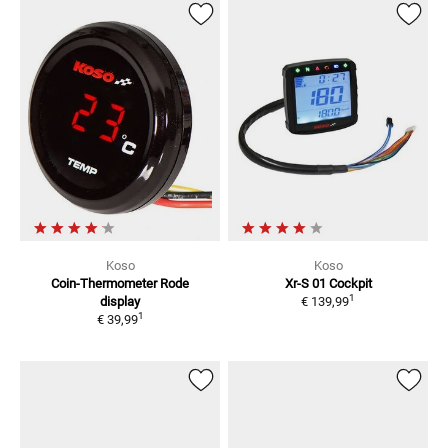
Koso
Koso
Coin-Thermometer
Rode
Xr-S 01 Cockpit
1
display
€ 139,99
1
€ 39,99