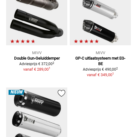
MIVV
MIVV
Double Gun-Geluiddemper
GP-C uitlaatsysteem met EG-
2
BE
Adviesprijs
€ 372,00
1
2
vanaf
€ 289,00
Adviesprijs
€ 490,00
1
vanaf
€ 349,00
NIEUW