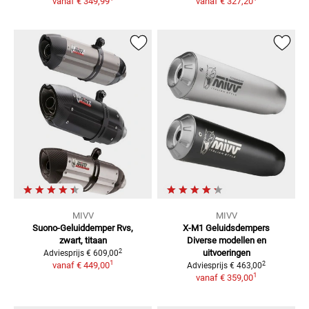
vanaf
€ 349,99
vanaf
€ 327,20
MIVV
MIVV
Suono-Geluiddemper
Rvs,
X-M1 Geluidsdempers
zwart, titaan
Diverse modellen en
2
uitvoeringen
Adviesprijs
€ 609,00
1
2
vanaf
€ 449,00
Adviesprijs
€ 463,00
1
vanaf
€ 359,00