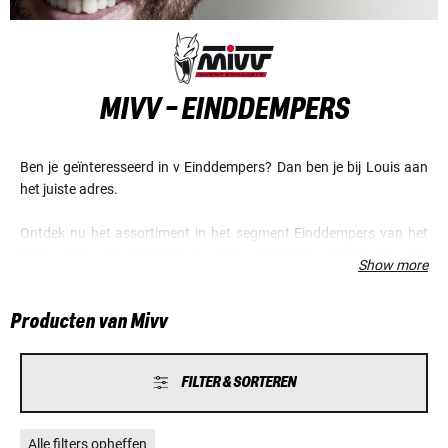
MIVV - EINDDEMPERS
Ben je geïnteresseerd in v Einddempers? Dan ben je bij Louis aan
het juiste adres.
Ontdek nu het assortiment in het segment Einddempers van het
merk Mivv en verzeker je van voordelige prijzen en een
Show more
fantastische service.
Producten van Mivv
FILTER & SORTEREN
Alle filters opheffen