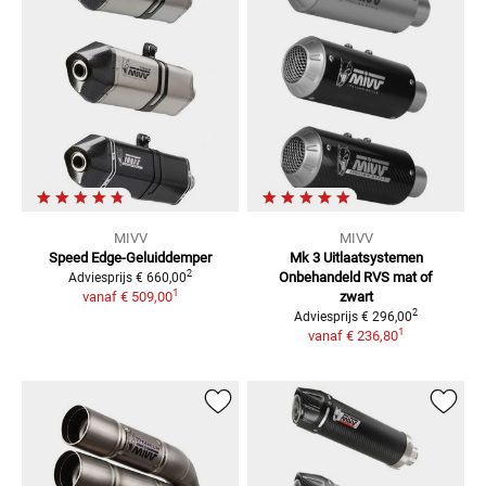
MIVV
MIVV
Speed Edge-Geluiddemper
Mk 3 Uitlaatsystemen
2
Onbehandeld RVS mat of
Adviesprijs
€ 660,00
1
vanaf
€ 509,00
zwart
2
Adviesprijs
€ 296,00
1
vanaf
€ 236,80