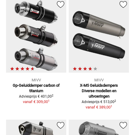
MIVV
MIVV
Gp-Geluiddemper
carbon of
X-M5 Geluidsdempers
titanium
Diverse modellen en
2
uitvoeringen
Adviesprijs
€ 401,00
1
2
vanaf
€ 309,00
Adviesprijs
€ 513,00
1
vanaf
€ 389,00