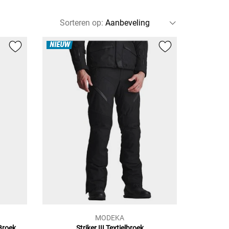
Sorteren op
:
NIEUW
MODEKA
 Broek
Striker III
Textielbroek