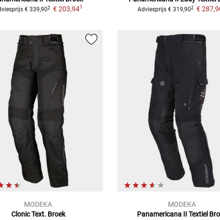
1
€ 203,94
€ 287,9
2
2
viesprijs
€ 339,90
Adviesprijs
€ 319,90
MODEKA
MODEKA
Clonic Text.
Broek
Panamericana II
Textiel Br