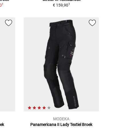
1
1
0
€ 159,90
MODEKA
oek
Panamericana II Lady
Textiel Broek