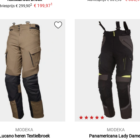
1
€ 199,97
2
viesprijs
€ 299,90
MODEKA
MODEKA
Lucano heren
Textielbroek
Panamericana Lady Dam