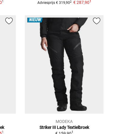
1
1
0
€ 287,90
2
Adviesprijs
€ 319,90
NIEUW
MODEKA
oek
Striker III Lady
Textielbroek
1
1
5
€ 159,90