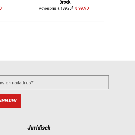
Broek
1
1
0
€ 99,90
2
Adviesprijs
€ 139,90
uw e-mailadres
NMELDEN
Juridisch