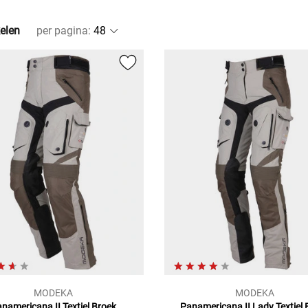
kelen
per pagina
:
MODEKA
MODEKA
namericana II
Textiel Broek
Panamericana II Lady
Textiel