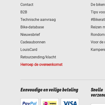
Contact
De biker
B2B
Tips vo
Technische aanvraag
#Bikerat
Bike-database
Reizen 
Nieuwsbrief
Rondom 
Cadeaubonnen
Voor de 
LouisCard
Kampere
Retourzending/klacht
Herroep de overeenkomst
Eenvoudige en veilige betaling
Snelle
verzen