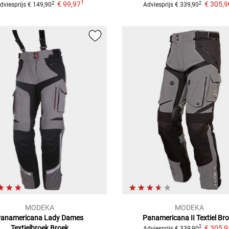
1
€ 99,97
€ 305,9
2
2
dviesprijs
€ 149,90
Adviesprijs
€ 339,90
MODEKA
MODEKA
anamericana Lady Dames
Panamericana II
Textiel Br
Textielbroek
Broek
€ 305,9
2
Adviesprijs
€ 339,90