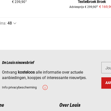
1
€ 239,90
Textielbroek
Broek
€ 169,9
2
Adviesprijs
€ 299,90
ina
:
De Louis nieuwsbrief
Jo
Ontvang
kosteloos
alle informatie over actuele
aanbiedingen, koopjes of interessante nieuwtjes.
AA
Info privacybescherming
ne
Over Louis