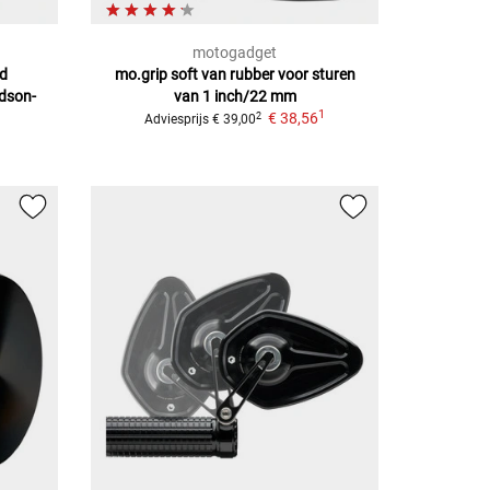
motogadget
d
mo.grip soft
van rubber voor sturen
idson-
van 1 inch/22 mm
1
€ 38,56
2
Adviesprijs
€ 39,00