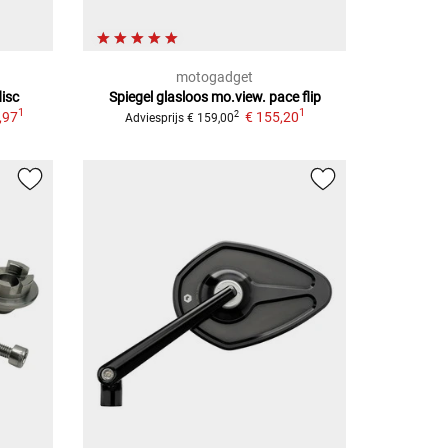
motogadget
isc
Spiegel glasloos mo.view. pace flip
1
1
,97
€ 155,20
2
Adviesprijs
€ 159,00