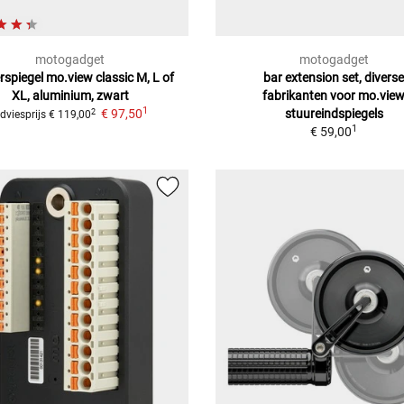
motogadget
motogadget
rspiegel mo.view classic
M, L of
bar extension set, divers
XL, aluminium, zwart
fabrikanten
voor mo.vie
1
€ 97,50
stuureindspiegels
2
dviesprijs
€ 119,00
1
€ 59,00