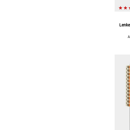
Lenke
A