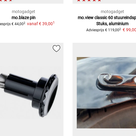
motogadget
motogadget
mo.blaze pin
mo.view classic 60 stuureindsp
1
vanaf
€ 39,00
Stuks, aluminium
2
esprijs
€ 44,00
€ 99,0
2
Adviesprijs
€ 119,00