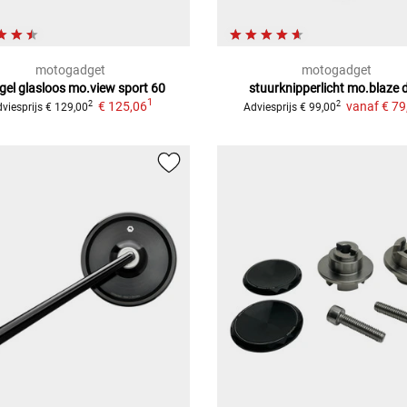
motogadget
motogadget
gel glasloos mo.view sport 60
stuurknipperlicht
mo.blaze d
1
€ 125,06
vanaf
€ 79
2
2
viesprijs
€ 129,00
Adviesprijs
€ 99,00