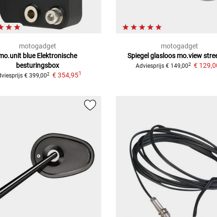
motogadget
motogadget
mo.unit blue
Elektronische
Spiegel glasloos mo.view street
besturingsbox
€ 129,0
2
Adviesprijs
€ 149,00
1
€ 354,95
2
viesprijs
€ 399,00