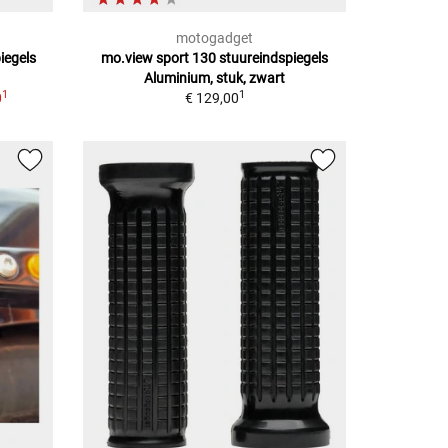
motogadget
iegels
mo.view sport 130 stuureindspiegels
Aluminium, stuk, zwart
1
1
0
€ 129,00