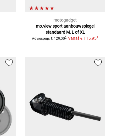
motogadget
e
mo.view sport aanbouwspiegel
w
standaard
M, L of XL
1
vanaf
€ 115,95
2
Adviesprijs
€ 129,00