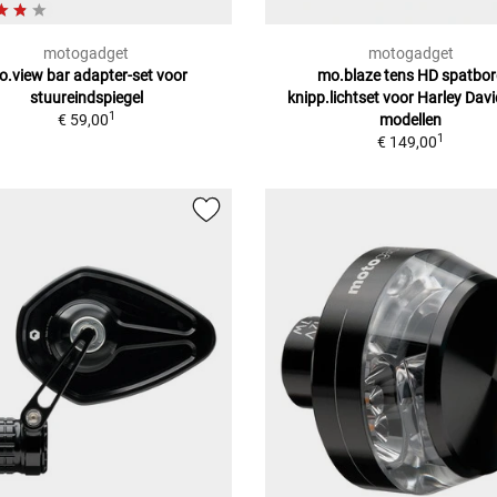
motogadget
motogadget
.view bar adapter-set voor
mo.blaze tens HD spatbor
stuureindspiegel
knipp.lichtset
voor Harley Dav
1
€ 59,00
modellen
1
€ 149,00