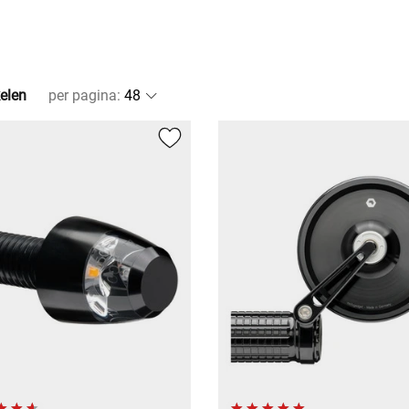
kelen
per pagina
: