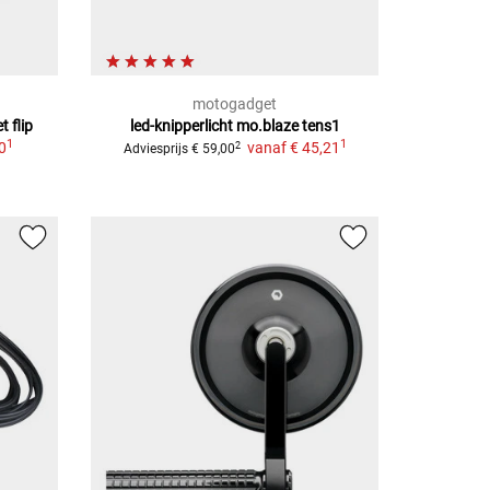
motogadget
 flip
led-knipperlicht mo.blaze tens1
1
1
0
vanaf
€ 45,21
2
Adviesprijs
€ 59,00