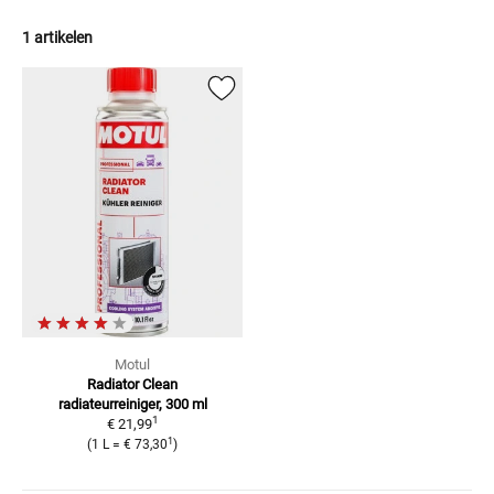
1 artikelen
Motul
Radiator Clean
radiateurreiniger, 300 ml
1
€ 21,99
1
(
1 L
=
€ 73,30
)