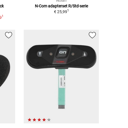
Nolan
ck
N-Com adapterset R/Std-serie
1
€ 25,99
1
9