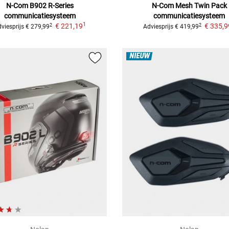
N-Com B902 R-Series
N-Com Mesh Twin Pack
communicatiesysteem
communicatiesysteem
1
€ 221,19
€ 335,9
2
2
viesprijs
€ 279,99
Adviesprijs
€ 419,99
NIEUW