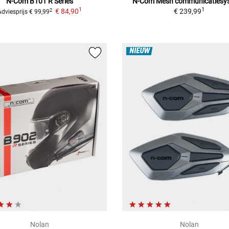
N-Com B101 R Series
N-Com Mesh
communicatiesy
1
1
€ 84,90
€ 239,99
2
Adviesprijs
€ 99,99
NIEUW
Nolan
Nolan