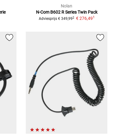
Nolan
rie
N-Com B602 R Series
Twin Pack
1
€ 276,49
2
Adviesprijs
€ 349,99