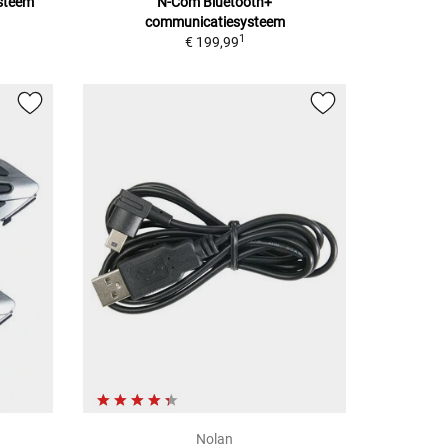
steem
N-Com Bluetooth+
communicatiesysteem
1
€ 199,99
Nolan