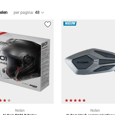
kelen
per pagina
:
NIEUW
Nolan
Nolan