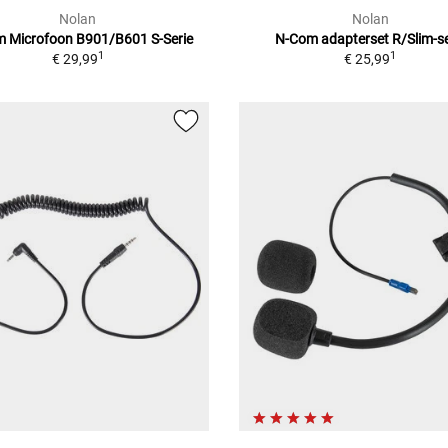
Nolan
Nolan
 Microfoon B901/B601 S-Serie
N-Com adapterset R/Slim-se
1
1
€ 29,99
€ 25,99