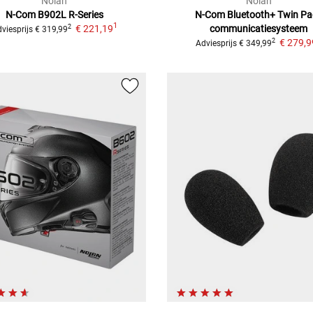
Nolan
Nolan
N-Com B902L R-Series
N-Com Bluetooth+ Twin Pa
1
€ 221,19
communicatiesysteem
2
viesprijs
€ 319,99
€ 279,9
2
Adviesprijs
€ 349,99