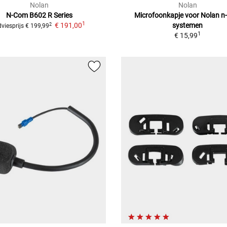
Nolan
Nolan
N-Com B602 R Series
Microfoonkapje voor Nolan 
1
€ 191,00
systemen
2
viesprijs
€ 199,99
1
€ 15,99