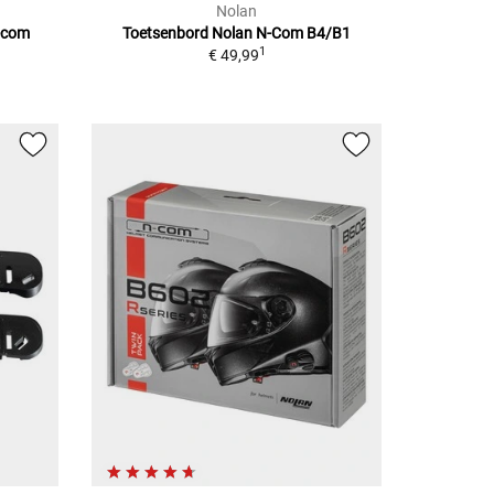
Nolan
n-com
Toetsenbord Nolan N-Com B4/B1
1
€ 49,99