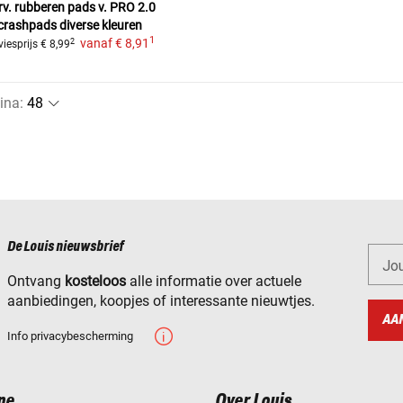
rv. rubberen pads v. PRO 2.0
crashpads
diverse kleuren
1
vanaf
€ 8,91
2
iesprijs
€ 8,99
ina
:
De Louis nieuwsbrief
Jo
Ontvang
kosteloos
alle informatie over actuele
aanbiedingen, koopjes of interessante nieuwtjes.
AA
Info privacybescherming
ne
Over Louis