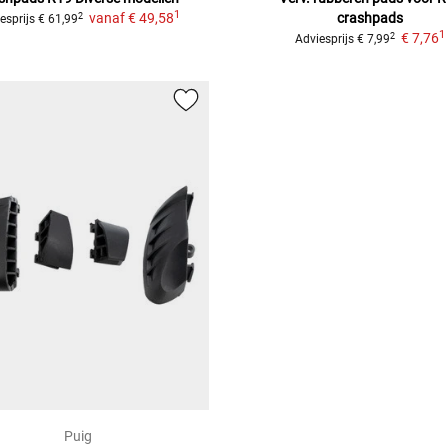
1
vanaf
€ 49,58
crashpads
2
esprijs
€ 61,99
1
€ 7,76
2
Adviesprijs
€ 7,99
Puig