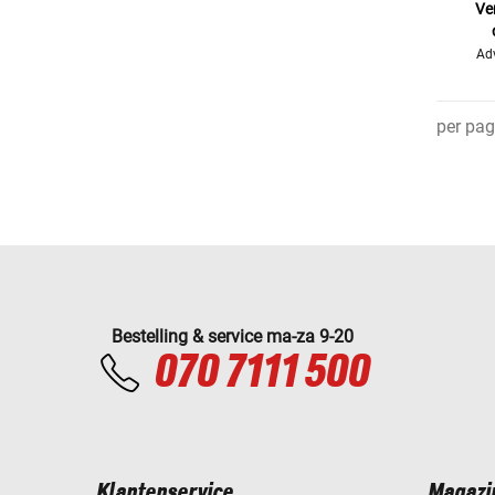
Ve
Adv
per pag
Bestelling & service ma-za 9-20
070 7111 500
Klantenservice
Magazi