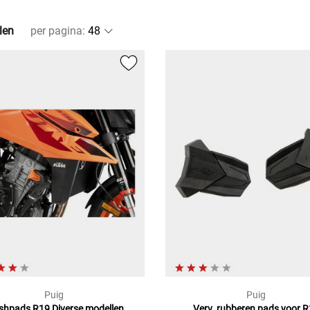
len
per pagina
:
Puig
Puig
shpads R19
Diverse modellen
Verv. rubberen pads voor 