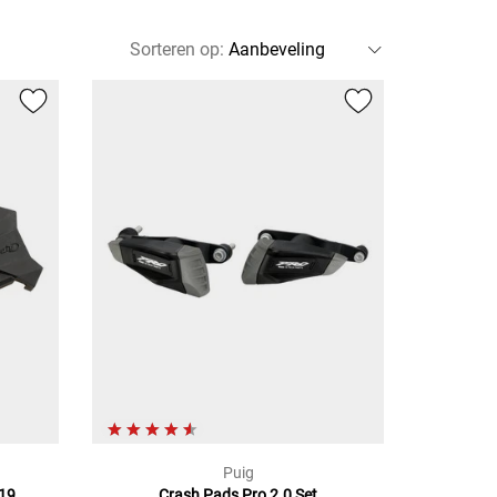
Sorteren op
:
Puig
R19
Crash Pads Pro 2.0
Set