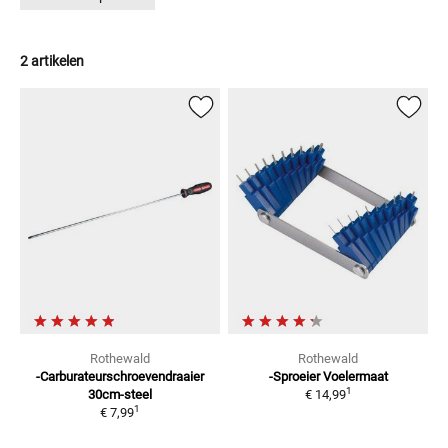
2 artikelen
Rothewald
Rothewald
-Carburateurschroevendraaier
-Sproeier Voelermaat
1
30cm-steel
€ 14,99
1
€ 7,99