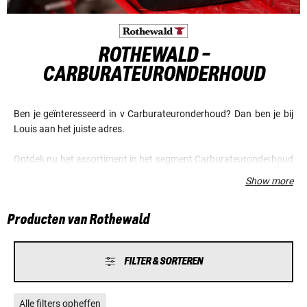
ROTHEWALD -
CARBURATEURONDERHOUD
Ben je geïnteresseerd in v Carburateuronderhoud? Dan ben je bij
Louis aan het juiste adres.
Ontdek nu het assortiment in het segment Carburateuronderhoud
van het merk Rothewald en verzeker je van voordelige prijzen en
Show more
een fantastische service.
Producten van Rothewald
FILTER & SORTEREN
Alle filters opheffen