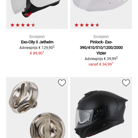
Scorpion
Scorpion
Exo-City II
Jethelm
Pinlock- Exo-
2
390/410/510/1200/2000
Adviesprijs
€ 129,90
1
€ 89,90
Vizier
2
Adviesprijs
€ 39,99
1
vanaf
€ 34,99