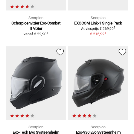
Scorpion
Scorpion
Schorpioenvizier Exo-Combat
EXOCOM Link-1 Single Pack
2
II
Vizier
Adviesprijs
€ 269,90
1
1
vanaf
€ 22,90
€ 215,92
Scorpion
Scorpion
Exo-Tech Evo
Systeemhelm
Exo-930 Evo
Systeemhelm