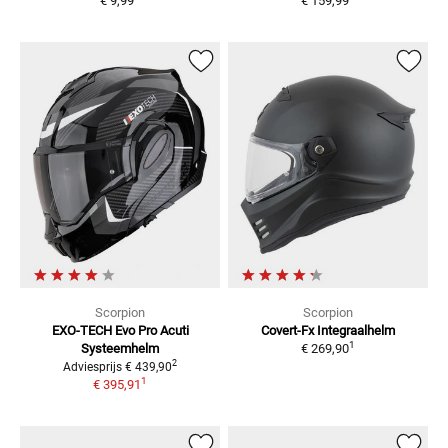
€ 9,99
€ 159,99
Scorpion
Scorpion
EXO-TECH Evo Pro Acuti
Covert-Fx
Integraalhelm
1
Systeemhelm
€ 269,90
2
Adviesprijs
€ 439,90
1
€ 395,91