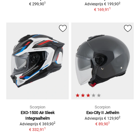
1
2
€ 299,90
Adviesprijs
€ 199,90
1
€ 169,91
Scorpion
Scorpion
EXO-1500 Air Sleek
Exo-City II
Jethelm
2
Integraalhelm
Adviesprijs
€ 129,90
1
2
€ 89,90
Adviesprijs
€ 369,90
1
€ 332,91