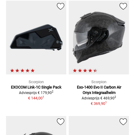
Scorpion
Scorpion
EXOCOM Link-1C Single Pack
Exo-1400 Evo II Carbon Air
2
Onyx
Integraalhelm
Adviesprijs
€ 179,90
1
2
€ 144,00
Adviesprijs
€ 469,90
1
€ 369,90