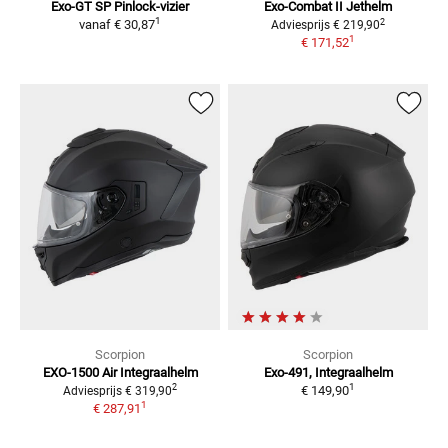
Exo-GT SP
Pinlock-vizier
Exo-Combat II
Jethelm
1
2
vanaf
€ 30,87
Adviesprijs
€ 219,90
1
€ 171,52
Scorpion
Scorpion
EXO-1500 Air
Integraalhelm
Exo-491,
Integraalhelm
1
2
€ 149,90
Adviesprijs
€ 319,90
1
€ 287,91