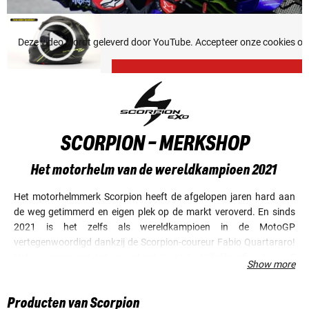
Deze video wordt geleverd door YouTube. Accepteer onze cookies om
SCORPION - MERKSHOP
Het motorhelm van de wereldkampioen 2021
Het motorhelmmerk Scorpion heeft de afgelopen jaren hard aan
de weg getimmerd en eigen plek op de markt veroverd. En sinds
2021 is het zelfs als wereldkampioen in de MotoGP
vertegenwoordigd dankzij de Scorpion-coureur Fabio Quartararo!
Het succesrecept ligt verankerd in de bedrijfsfilosofie, die in 5
Show more
woorden kan worden samengevat: bescherming, esthetiek,
dynamiek, comfort en innovatie. Op deze basis ontwikkelt en
Producten van Scorpion
vervaardigt Scorpion van hoogwaardige materialen uitstekend