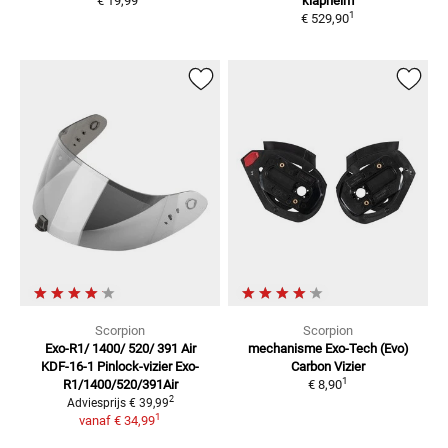
€ 19,99
klaphelm
1
€ 529,90
Scorpion
Scorpion
Exo-R1/ 1400/ 520/ 391 Air
mechanisme Exo-Tech (Evo)
KDF-16-1
Pinlock-vizier Exo-
Carbon
Vizier
1
R1/1400/520/391Air
€ 8,90
2
Adviesprijs
€ 39,99
1
vanaf
€ 34,99