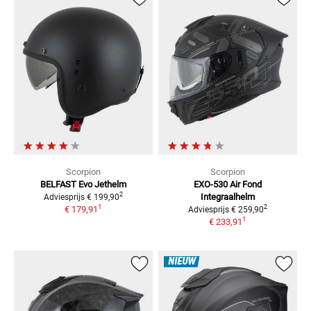
Scorpion
Scorpion
BELFAST Evo
Jethelm
EXO-530 Air Fond
2
Integraalhelm
Adviesprijs
€ 199,90
1
2
€ 179,91
Adviesprijs
€ 259,90
1
€ 233,91
NIEUW