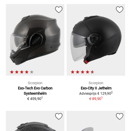
Scorpion
Scorpion
Exo-Tech Evo Carbon
Exo-City II
Jethelm
2
Systeemhelm
Adviesprijs
€ 129,90
1
1
€ 459,90
€ 89,90