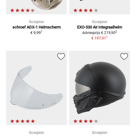
Scorpion
Scorpion
schroef ADX-1
Helmscherm
EXO-530 Air
Integraalhelm
1
2
€ 9,99
Adviesprijs
€ 219,90
1
€ 197,91
Scorpion
Scorpion