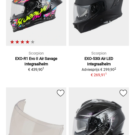
Scorpion
Scorpion
EXO-R1 Evo II Air Savage
EXO-530i Air LED
Integraalhelm
Integraalhelm
1
2
€ 439,90
Adviesprijs
€ 299,90
1
€ 269,91