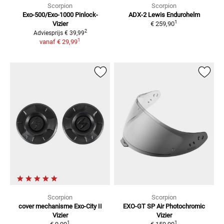
Scorpion
Scorpion
Exo-500/Exo-1000
Pinlock-
ADX-2 Lewis
Endurohelm
1
Vizier
€ 259,90
2
Adviesprijs
€ 39,99
1
vanaf
€ 29,99
Scorpion
Scorpion
cover mechanisme Exo-City II
EXO-GT SP Air Photochromic
Vizier
Vizier
1
1