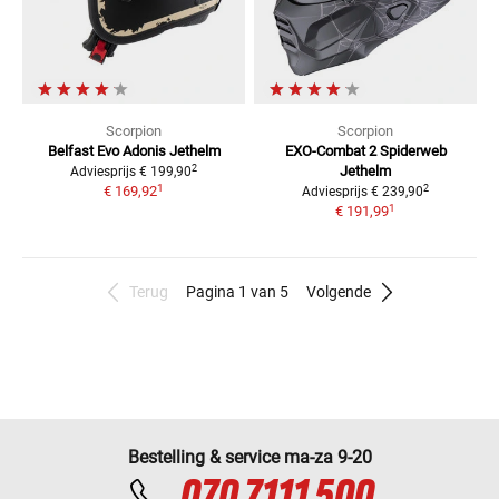
Scorpion
Scorpion
Belfast Evo Adonis
Jethelm
EXO-Combat 2 Spiderweb
2
Jethelm
Adviesprijs
€ 199,90
1
2
€ 169,92
Adviesprijs
€ 239,90
1
€ 191,99
Terug
Pagina 1 van 5
Volgende
Bestelling & service ma-za 9-20
070 7111 500