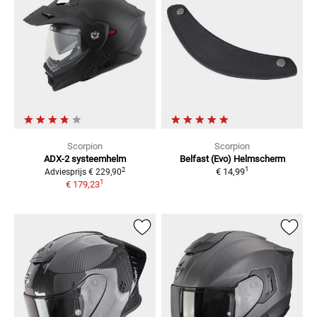
Scorpion
Scorpion
ADX-2
systeemhelm
Belfast (Evo)
Helmscherm
1
2
€ 14,99
Adviesprijs
€ 229,90
1
€ 179,23