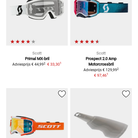
Scott
Scott
Primal
MX-bril
Prospect 2.0 Amp
1
2
€ 33,30
Motorcrossbril
Adviesprijs
€ 44,99
2
Adviesprijs
€ 129,99
1
€ 97,46