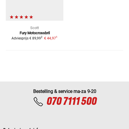
Scott
Fury
Motocrossbril
1
2
€ 44,97
Adviesprijs
€ 89,99
Bestelling & service ma-za 9-20
070 7111 500