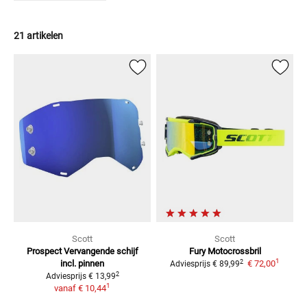
21 artikelen
Scott
Scott
Prospect
Vervangende schijf
Fury Motocrossbril
1
2
incl. pinnen
€ 72,00
Adviesprijs
€ 89,99
2
Adviesprijs
€ 13,99
1
vanaf
€ 10,44