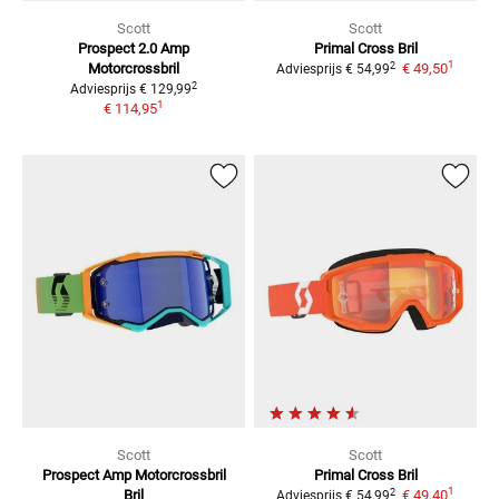
Scott
Scott
Prospect 2.0 Amp
Primal Cross
Bril
1
2
Motorcrossbril
€ 49,50
Adviesprijs
€ 54,99
2
Adviesprijs
€ 129,99
1
€ 114,95
Scott
Scott
Prospect Amp Motorcrossbril
Primal Cross
Bril
1
2
Bril
€ 49,40
Adviesprijs
€ 54,99