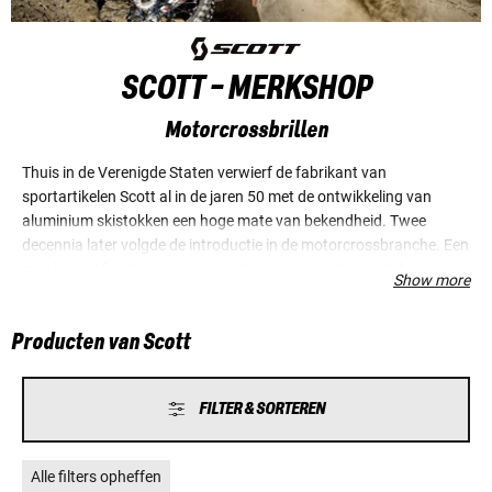
SCOTT - MERKSHOP
Motorcrossbrillen
Thuis in de Verenigde Staten verwierf de fabrikant van
sportartikelen Scott al in de jaren 50 met de ontwikkeling van
aluminium skistokken een hoge mate van bekendheid. Twee
decennia later volgde de introductie in de motorcrossbranche. Een
zeer hoog afwerkingsniveau en de geavanceerde, op de hoge
Show more
maatstaven van professionele sporters gerichte
productontwikkeling schonken de fabrikant wereldwijd achting.
Producten van Scott
Europese motorrijders kennen en waarderen het merk Scott vooral
met betrekking tot het assortiment veiligheidsbrillen maar ook de
andere artikelen uit het inmiddels uitgebreide productassortiment
FILTER & SORTEREN
zoals helmen en laarzen zijn vanwege hun hoge kwaliteitsnormen
beslist de moeite waard.
Alle filters opheffen