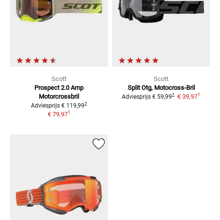
Scott
Scott
Prospect 2.0 Amp
Split Otg, Motocross-Bril
1
2
Motorcrossbril
€ 39,97
Adviesprijs
€ 59,99
2
Adviesprijs
€ 119,99
1
€ 79,97