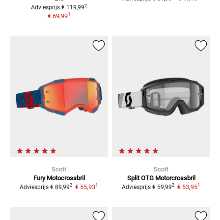
2
Adviesprijs
€ 119,99
1
€ 69,99
Scott
Scott
Fury
Motocrossbril
Split OTG
Motorcrossbril
1
1
2
2
€ 55,93
€ 53,95
Adviesprijs
€ 89,99
Adviesprijs
€ 59,99