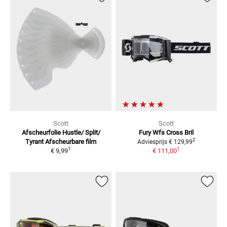
Scott
Scott
Afscheurfolie Hustle/ Split/
Fury Wfs Cross Bril
2
Tyrant
Afscheurbare film
Adviesprijs
€ 129,99
1
1
€ 9,99
€ 111,00