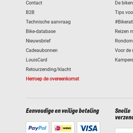
Contact
De biker
B2B
Tips vo
Technische aanvraag
#Bikerat
Bike-database
Reizen 
Nieuwsbrief
Rondom 
Cadeaubonnen
Voor de 
LouisCard
Kampere
Retourzending/klacht
Herroep de overeenkomst
Eenvoudige en veilige betaling
Snelle
verzen