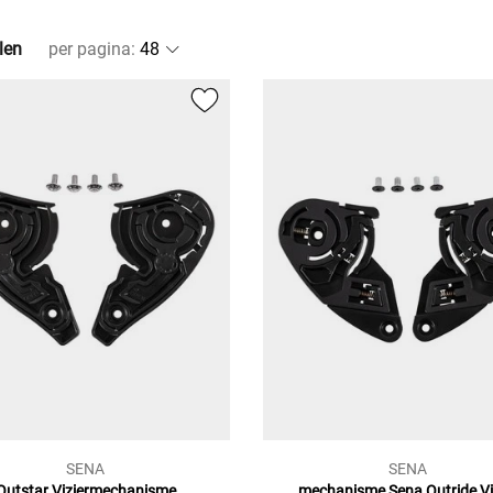
len
per pagina
:
SENA
SENA
Outstar
Viziermechanisme
mechanisme Sena Outride
Vi