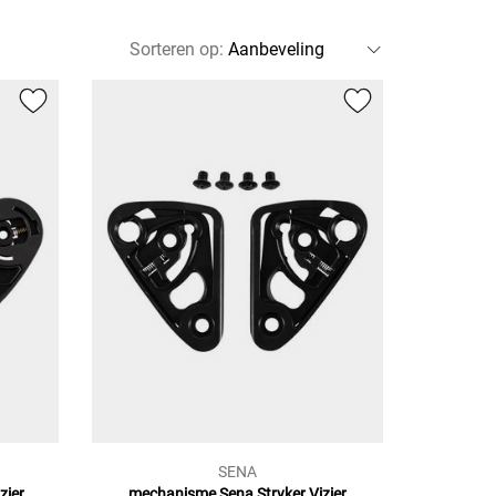
Sorteren op
:
SENA
zier
mechanisme Sena Stryker
Vizier