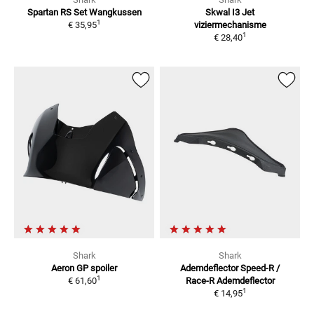
Spartan RS Set
Wangkussen
Skwal I3 Jet
1
€ 35,95
viziermechanisme
1
€ 28,40
Shark
Shark
Aeron GP spoiler
Ademdeflector Speed-R /
1
€ 61,60
Race-R
Ademdeflector
1
€ 14,95