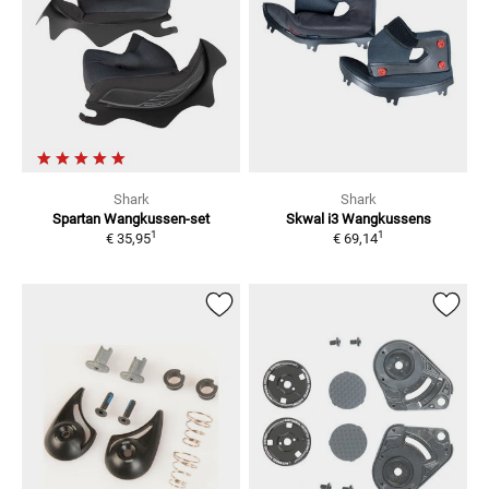
Shark
Shark
Spartan
Wangkussen-set
Skwal i3 Wangkussens
1
1
€ 35,95
€ 69,14