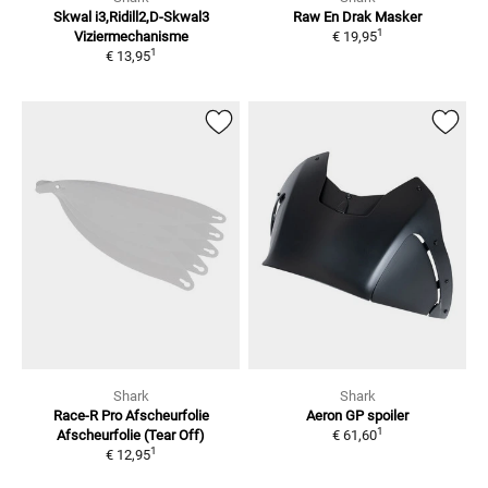
Skwal i3,Ridill2,D-Skwal3
Raw En Drak
Masker
1
Viziermechanisme
€ 19,95
1
€ 13,95
Shark
Shark
Race-R Pro Afscheurfolie
Aeron GP spoiler
1
Afscheurfolie (Tear Off)
€ 61,60
1
€ 12,95