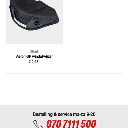
Shark
Aeron GP windafwijzer
1
€ 9,68
Bestelling & service ma-za 9-20
070 7111 500