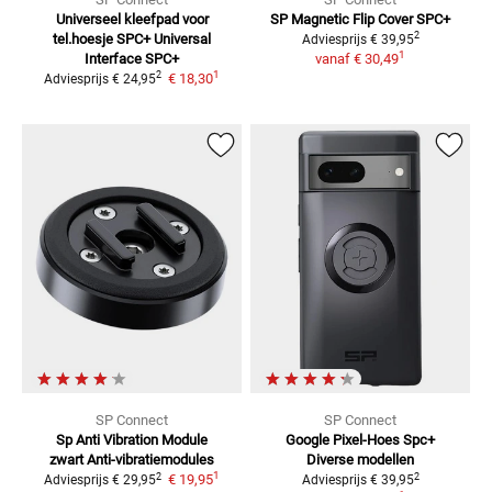
Universeel kleefpad voor
SP Magnetic Flip Cover SPC+
2
tel.hoesje SPC+
Universal
Adviesprijs
€ 39,95
1
Interface SPC+
vanaf
€ 30,49
1
2
€ 18,30
Adviesprijs
€ 24,95
SP Connect
SP Connect
Sp Anti Vibration Module
Google Pixel-Hoes Spc+
zwart
Anti-vibratiemodules
Diverse modellen
1
2
2
€ 19,95
Adviesprijs
€ 29,95
Adviesprijs
€ 39,95