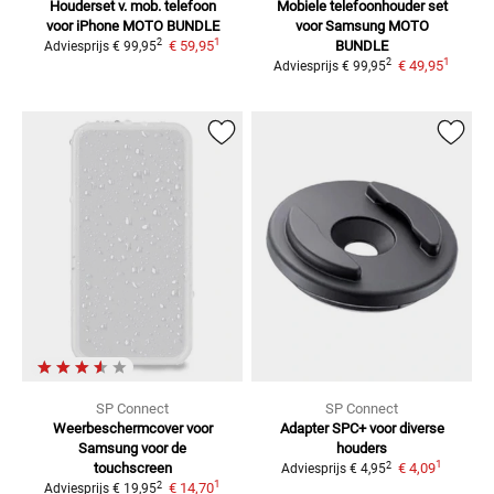
Houderset v. mob. telefoon
Mobiele telefoonhouder set
voor iPhone
MOTO BUNDLE
voor Samsung
MOTO
1
2
€ 59,95
BUNDLE
Adviesprijs
€ 99,95
1
2
€ 49,95
Adviesprijs
€ 99,95
SP Connect
SP Connect
Weerbeschermcover voor
Adapter SPC+ voor diverse
Samsung
voor de
houders
1
2
touchscreen
€ 4,09
Adviesprijs
€ 4,95
1
2
€ 14,70
Adviesprijs
€ 19,95