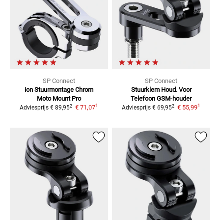
SP Connect
SP Connect
ion Stuurmontage Chrom
Stuurklem Houd. Voor
Moto Mount Pro
Telefoon
GSM-houder
1
1
2
2
€ 71,07
€ 55,99
Adviesprijs
€ 89,95
Adviesprijs
€ 69,95