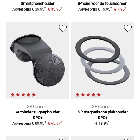
Smartphonehouder
iPhone
voor de touchscreen
1
1
2
2
€ 35,96
€ 7,95
Adviesprijs
€ 39,95
Adviesprijs
€ 19,95
SP Connect
SP Connect
Autolader zuignaphouder
SP magnetische plakhouder
SPC+
SPC+
1
1
2
€ 65,07
€ 19,95
Adviesprijs
€ 89,95