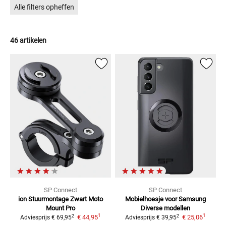
opgericht en beschikt dus over veel ervaring als het om slimme
Alle filters opheffen
verbindingssystemen gaat. Het hoofdkantoor staat tegenwoordig
in Wenen, de technische knowhow komt nog steeds uit Duitsland
en geproduceerd worden de artikelen in China.
46 artikelen
SP Connect
SP Connect
ion Stuurmontage Zwart
Moto
Mobielhoesje voor Samsung
Mount Pro
Diverse modellen
1
1
2
2
€ 44,95
€ 25,06
Adviesprijs
€ 69,95
Adviesprijs
€ 39,95