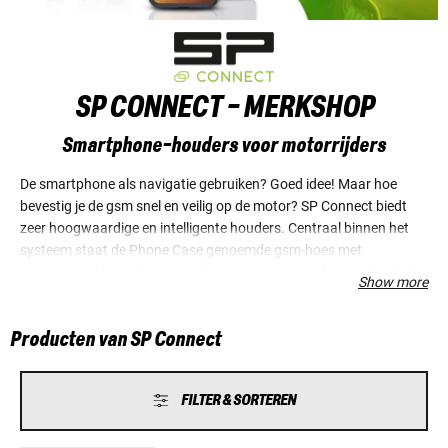
SP CONNECT - MERKSHOP
Smartphone-houders voor motorrijders
De smartphone als navigatie gebruiken? Goed idee! Maar hoe
bevestig je de gsm snel en veilig op de motor? SP Connect biedt
zeer hoogwaardige en intelligente houders. Centraal binnen het
systeem staat de Phone Case genoemde gsm-hoes met
geïntegreerd bevestigingsmechanisme. Als tegenhanger biedt SP
Show more
Connect diverse CNC-gefreesde en vibratiegedempte houders
voor de bevestiging op het stuur, de spiegelsteunen of RAM-
Producten van SP Connect
kogelkop-systemen aan. Houders voor auto en fiets zijn eveneens
verkrijgbaar. Het gebruik is heel eenvoudig: met een draaiing van
90 graden wordt de smartphone op de houder gefixeerd en in
FILTER & SORTEREN
tegenovergestelde richting weer losgemaakt. Trouwens: SP werd
in 1988 in Duitsland als fabrikant van snowboard-bindingen