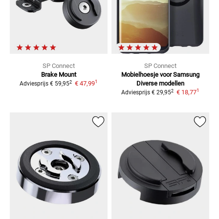
SP Connect
SP Connect
Brake Mount
Mobielhoesje voor Samsung
1
2
€ 47,99
Diverse modellen
Adviesprijs
€ 59,95
1
2
€ 18,77
Adviesprijs
€ 29,95