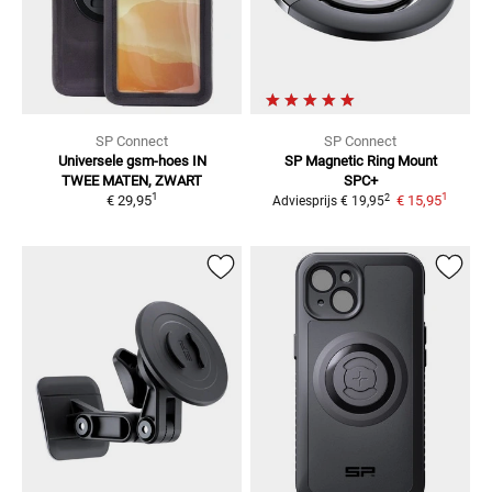
SP Connect
SP Connect
Universele gsm-hoes
IN
SP Magnetic Ring Mount
TWEE MATEN, ZWART
SPC+
1
1
2
€ 29,95
€ 15,95
Adviesprijs
€ 19,95