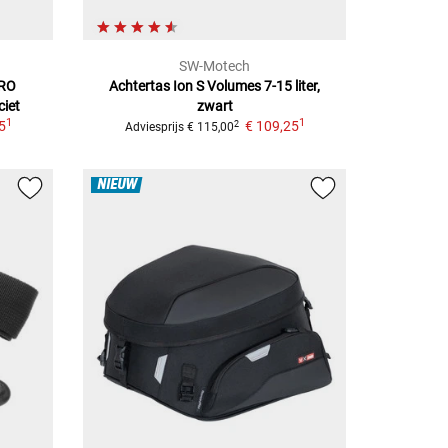
SW-Motech
RO
Achtertas Ion S
Volumes 7-15 liter,
ciet
zwart
1
1
5
€ 109,25
2
Adviesprijs
€ 115,00
NIEUW