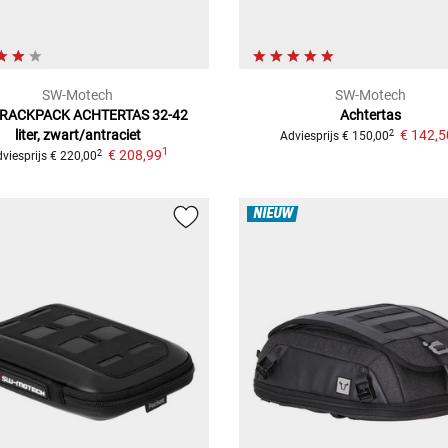
SW-Motech
SW-Motech
 RACKPACK ACHTERTAS
32-42
Achtertas
liter, zwart/antraciet
€ 142,5
2
Adviesprijs
€ 150,00
1
€ 208,99
2
viesprijs
€ 220,00
NIEUW