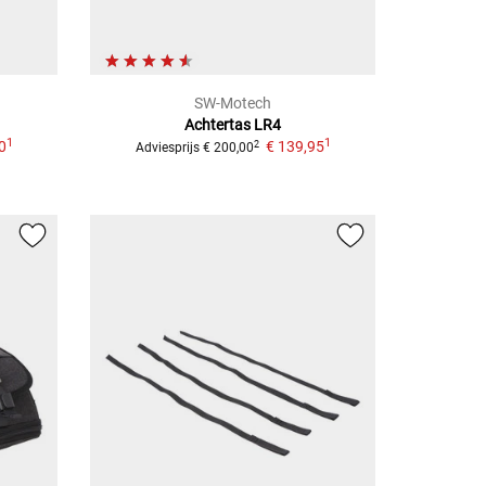
SW-Motech
Achtertas LR4
1
1
0
€ 139,95
2
Adviesprijs
€ 200,00