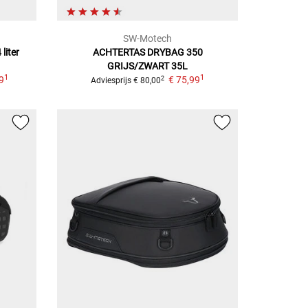
SW-Motech
liter
ACHTERTAS DRYBAG 350
GRIJS/ZWART 35L
1
1
9
€ 75,99
2
Adviesprijs
€ 80,00