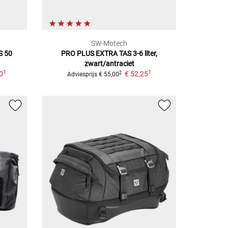
SW-Motech
S
50
PRO PLUS EXTRA TAS
3-6 liter,
zwart/antraciet
1
1
0
€ 52,25
2
Adviesprijs
€ 55,00