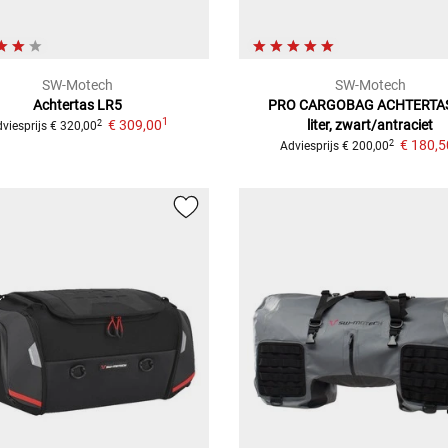
SW-Motech
SW-Motech
Achtertas LR5
PRO CARGOBAG ACHTERTA
1
€ 309,00
liter, zwart/antraciet
2
viesprijs
€ 320,00
€ 180,5
2
Adviesprijs
€ 200,00