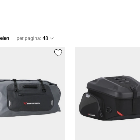
kelen
per pagina
: