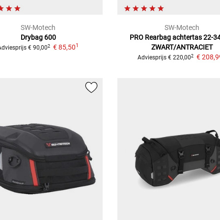
SW-Motech
SW-Motech
Drybag 600
PRO Rearbag achtertas 22-34 
1
€ 85,50
ZWART/ANTRACIET
2
Adviesprijs
€ 90,00
€ 208,9
2
Adviesprijs
€ 220,00