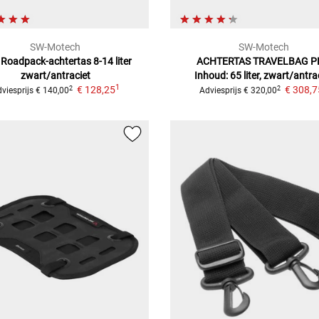
SW-Motech
SW-Motech
Roadpack-achtertas 8-14 liter
ACHTERTAS TRAVELBAG P
zwart/antraciet
Inhoud: 65 liter, zwart/antra
1
€ 128,25
€ 308,7
2
2
viesprijs
€ 140,00
Adviesprijs
€ 320,00