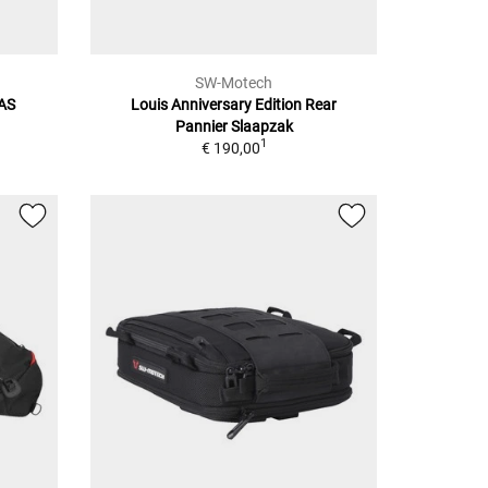
SW-Motech
AS
Louis Anniversary Edition Rear
Pannier
Slaapzak
1
1
€ 190,00