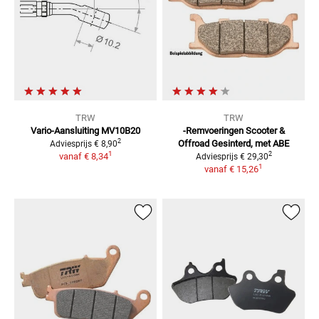
TRW
TRW
Vario-Aansluiting MV10B20
-Remvoeringen Scooter &
2
Offroad
Gesinterd, met ABE
Adviesprijs
€ 8,90
1
2
vanaf
€ 8,34
Adviesprijs
€ 29,30
1
vanaf
€ 15,26