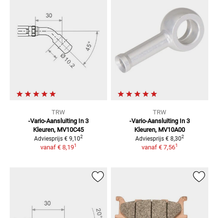
TRW
TRW
-Vario-Aansluiting In 3
-Vario-Aansluiting In 3
Kleuren,
MV10C45
Kleuren,
MV10A00
2
2
Adviesprijs
€ 9,10
Adviesprijs
€ 8,30
1
1
vanaf
€ 8,19
vanaf
€ 7,56