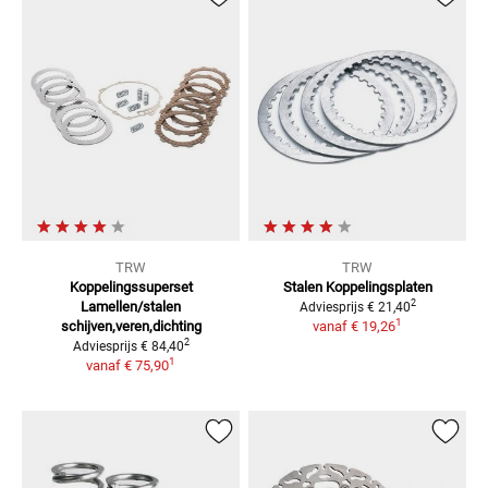
TRW
TRW
Koppelingssuperset
Stalen Koppelingsplaten
2
Lamellen/stalen
Adviesprijs
€ 21,40
1
schijven,veren,dichting
vanaf
€ 19,26
2
Adviesprijs
€ 84,40
1
vanaf
€ 75,90