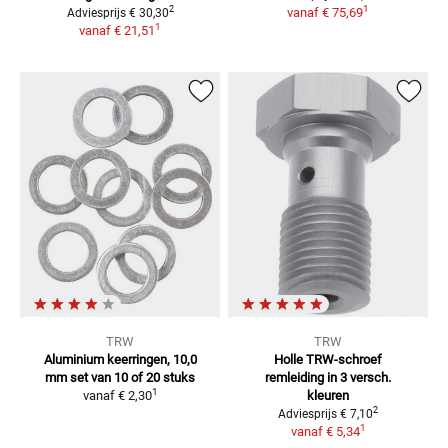
1
2
vanaf
€ 75,69
Adviesprijs
€ 30,30
1
vanaf
€ 21,51
TRW
TRW
Aluminium keerringen, 10,0
Holle TRW-schroef
mm
set van 10 of 20 stuks
remleiding
in 3 versch.
1
vanaf
€ 2,30
kleuren
2
Adviesprijs
€ 7,10
1
vanaf
€ 5,34