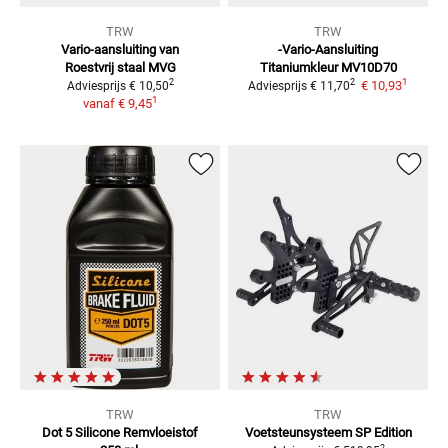
TRW
TRW
Vario-aansluiting van
-Vario-Aansluiting
Roestvrij staal
MVG
Titaniumkleur
MV10D70
1
2
2
€ 10,93
Adviesprijs
€ 10,50
Adviesprijs
€ 11,70
1
vanaf
€ 9,45
TRW
TRW
Dot 5 Silicone Remvloeistof
Voetsteunsysteem
SP Edition
2