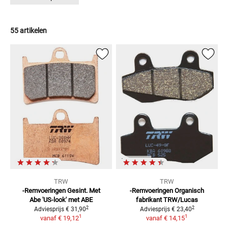
55 artikelen
TRW
TRW
-Remvoeringen Gesint. Met
-Remvoeringen Organisch
Abe
'US-look' met ABE
fabrikant TRW/Lucas
2
2
Adviesprijs
€ 31,90
Adviesprijs
€ 23,40
1
1
vanaf
€ 19,12
vanaf
€ 14,15