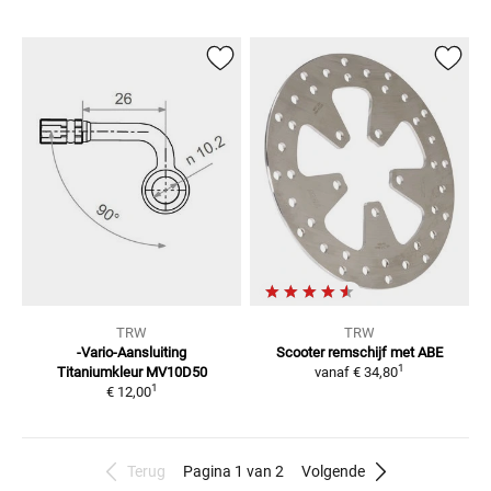
TRW
TRW
-Vario-Aansluiting
Scooter remschijf met ABE
1
Titaniumkleur
MV10D50
vanaf
€ 34,80
1
€ 12,00
Terug
Pagina 1 van 2
Volgende