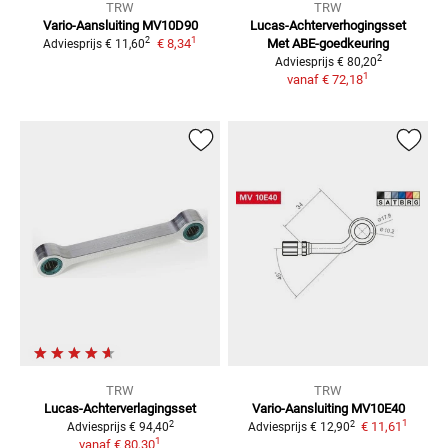
TRW
TRW
Vario-Aansluiting MV10D90
Lucas-Achterverhogingsset
1
2
€ 8,34
Met ABE-goedkeuring
Adviesprijs
€ 11,60
2
Adviesprijs
€ 80,20
1
vanaf
€ 72,18
TRW
TRW
Lucas-Achterverlagingsset
Vario-Aansluiting MV10E40
1
2
2
€ 11,61
Adviesprijs
€ 94,40
Adviesprijs
€ 12,90
1
vanaf
€ 80,30