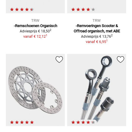
TRW
TRW
-Remschoenen Organisch
-Remvoeringen Scooter &
2
Offroad
organisch, met ABE
Adviesprijs
€ 18,50
1
2
vanaf
€ 12,12
Adviesprijs
€ 13,76
1
vanaf
€ 6,95