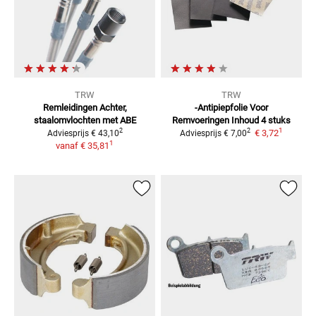
TRW
TRW
Remleidingen
Achter,
-Antipiepfolie Voor
staalomvlochten met ABE
Remvoeringen
Inhoud 4 stuks
1
2
2
€ 3,72
Adviesprijs
€ 43,10
Adviesprijs
€ 7,00
1
vanaf
€ 35,81