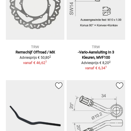
TRW
TRW
Remschijf Offroad / MX
-Vario-Aansluiting In 3
2
Kleuren,
MVF100
Adviesprijs
€ 50,80
1
2
vanaf
€ 46,62
Adviesprijs
€ 8,20
1
vanaf
€ 6,34