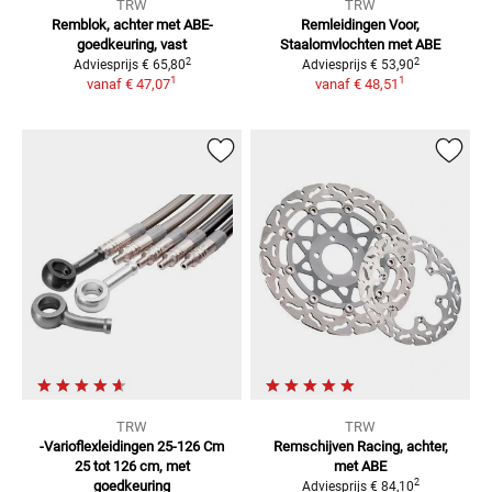
TRW
TRW
Remblok, achter
met ABE-
Remleidingen
Voor,
goedkeuring, vast
Staalomvlochten met ABE
2
2
Adviesprijs
€ 65,80
Adviesprijs
€ 53,90
1
1
vanaf
€ 47,07
vanaf
€ 48,51
TRW
TRW
-Varioflexleidingen 25-126 Cm
Remschijven Racing, achter,
25 tot 126 cm, met
met ABE
2
goedkeuring
Adviesprijs
€ 84,10