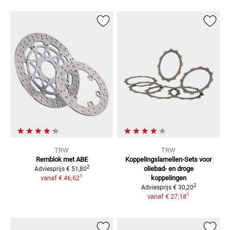
TRW
TRW
Remblok met ABE
Koppelingslamellen-Sets
voor
2
oliebad- en droge
Adviesprijs
€ 51,80
1
vanaf
€ 46,62
koppelingen
2
Adviesprijs
€ 30,20
1
vanaf
€ 27,18