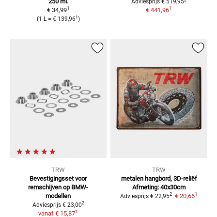
250 ml.
Adviesprijs
€ 519,95
1
1
€ 34,99
€ 441,96
1
(
1 L
=
€ 139,96
)
TRW
TRW
Bevestigingsset voor
metalen hangbord, 3D-reliëf
remschijven
op BMW-
Afmeting: 40x30cm
1
2
modellen
€ 20,66
Adviesprijs
€ 22,95
2
Adviesprijs
€ 23,00
1
vanaf
€ 15,87