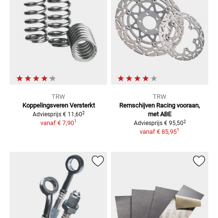
TRW
TRW
Koppelingsveren Versterkt
Remschijven Racing vooraan,
2
met ABE
Adviesprijs
€ 11,60
1
2
vanaf
€ 7,90
Adviesprijs
€ 95,50
1
vanaf
€ 85,95