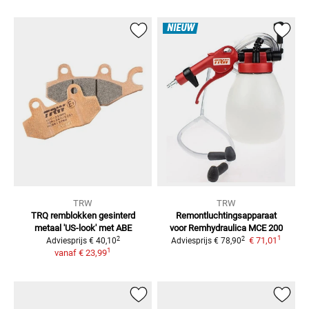
NIEUW
TRW
TRW
TRQ remblokken gesinterd
Remontluchtingsapparaat
metaal
'US-look' met ABE
voor
Remhydraulica MCE 200
1
2
2
€ 71,01
Adviesprijs
€ 40,10
Adviesprijs
€ 78,90
1
vanaf
€ 23,99