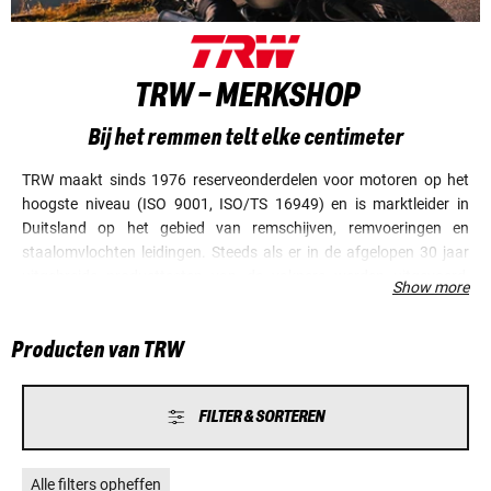
TRW - MERKSHOP
Bij het remmen telt elke centimeter
TRW maakt sinds 1976 reserveonderdelen voor motoren op het
hoogste niveau (ISO 9001, ISO/TS 16949) en is marktleider in
Duitsland op het gebied van remschijven, remvoeringen en
staalomvlochten leidingen. Steeds als er in de afgelopen 30 jaar
uitgebreide producttesten van de vakpers werden uitgevoerd,
Show more
bevestigden deze de geweldige eigenschappen van de fabricaten.
De ene testzege volgde op de andere. Bij het remmen telt elke
Producten van TRW
centimeter. Ga niet voor minder, vertrouw op de kwaliteit van de
marktleider.
FILTER & SORTEREN
Alle filters opheffen