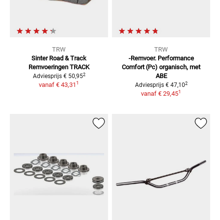
TRW
TRW
Sinter Road & Track
-Remvoer. Performance
Remvoeringen
TRACK
Comfort (Pc)
organisch, met
2
ABE
Adviesprijs
€ 50,95
1
2
vanaf
€ 43,31
Adviesprijs
€ 47,10
1
vanaf
€ 29,45