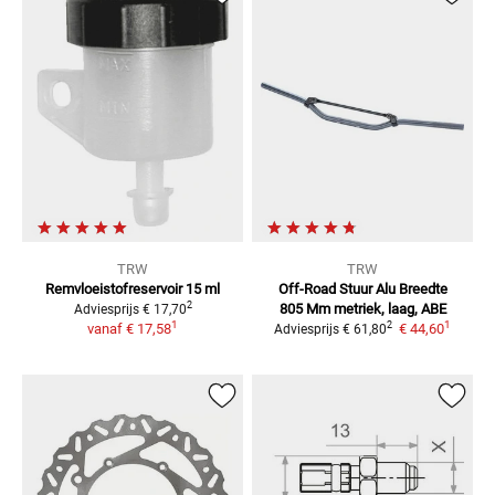
TRW
TRW
Remvloeistofreservoir
15 ml
Off-Road Stuur Alu Breedte
2
805 Mm
metriek, laag, ABE
Adviesprijs
€ 17,70
1
1
2
vanaf
€ 17,58
€ 44,60
Adviesprijs
€ 61,80