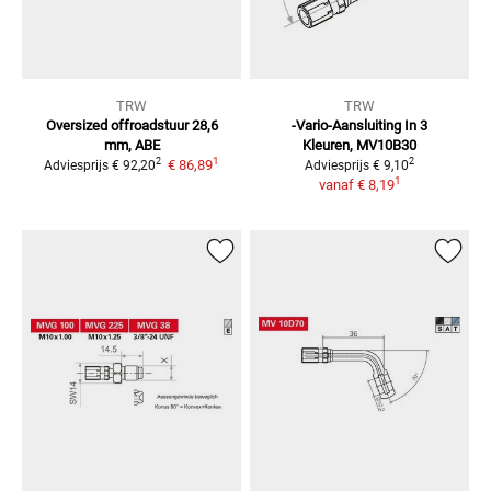
TRW
TRW
Oversized offroadstuur 28,6
-Vario-Aansluiting In 3
mm, ABE
Kleuren,
MV10B30
1
2
2
€ 86,89
Adviesprijs
€ 92,20
Adviesprijs
€ 9,10
1
vanaf
€ 8,19