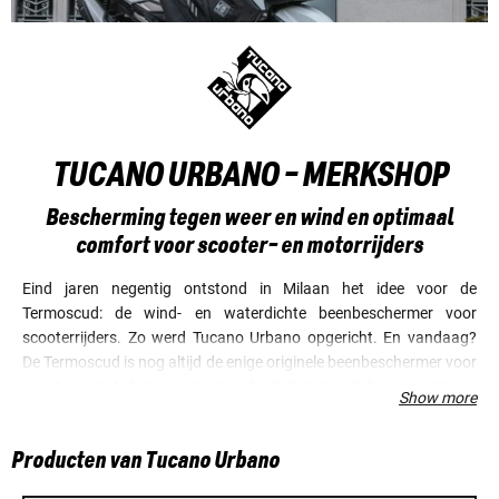
TUCANO URBANO - MERKSHOP
Bescherming tegen weer en wind en optimaal
comfort voor scooter- en motorrijders
Eind jaren negentig ontstond in Milaan het idee voor de
Termoscud: de wind- en waterdichte beenbeschermer voor
scooterrijders. Zo werd Tucano Urbano opgericht. En vandaag?
De Termoscud is nog altijd de enige originele beenbeschermer voor
scooters met het gepatenteerde S.G.A.S.-anti-flappersysteem.
Show more
Inmiddels is het assortiment van Tucano Urbano uitgebreid met
een groot aantal producten, ook voor motorrijders. Ze
Producten van Tucano Urbano
onderscheiden zich allemaal door functionaliteit, comfort,
veiligheid en kwaliteit.