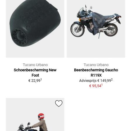
Tucano Urbano
Tucano Urbano
Schoenbescherming New
Beenbescherming Gaucho
Foot
R119X
1
2
€ 22,99
Adviesprijs
€ 149,99
1
€ 95,54