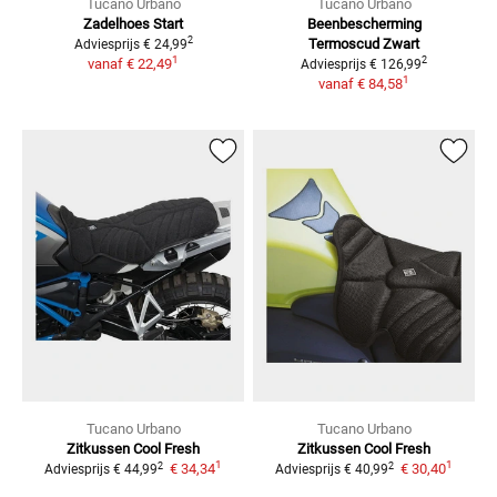
Tucano Urbano
Tucano Urbano
Zadelhoes Start
Beenbescherming
2
Termoscud Zwart
Adviesprijs
€ 24,99
1
2
vanaf
€ 22,49
Adviesprijs
€ 126,99
1
vanaf
€ 84,58
Tucano Urbano
Tucano Urbano
Zitkussen Cool Fresh
Zitkussen Cool Fresh
1
1
2
2
€ 34,34
€ 30,40
Adviesprijs
€ 44,99
Adviesprijs
€ 40,99