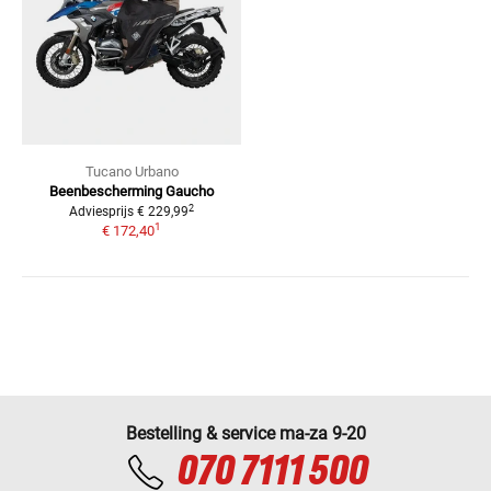
Tucano Urbano
Beenbescherming Gaucho
2
Adviesprijs
€ 229,99
1
€ 172,40
Bestelling & service ma-za 9-20
070 7111 500