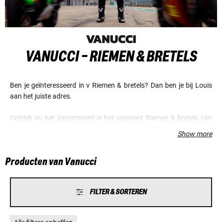
VANUCCI - RIEMEN & BRETELS
Ben je geïnteresseerd in v Riemen & bretels? Dan ben je bij Louis
aan het juiste adres.
Ontdek nu het assortiment in het segment Riemen & bretels van
het merk Vanucci en verzeker je van voordelige prijzen en een
Show more
fantastische service.
Producten van Vanucci
FILTER & SORTEREN