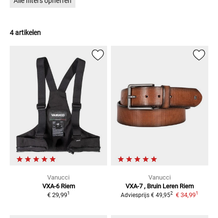
Alle filters opheffen
4 artikelen
Vanucci
Vanucci
VXA-6
Riem
VXA-7 , Bruin
Leren Riem
1
1
2
€ 29,99
€ 34,99
Adviesprijs
€ 49,95