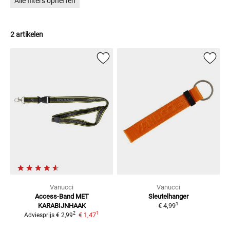
Alle filters opheffen
2 artikelen
Vanucci
Vanucci
Access-Band
MET
Sleutelhanger
1
KARABIJNHAAK
€ 4,99
1
2
€ 1,47
Adviesprijs
€ 2,99