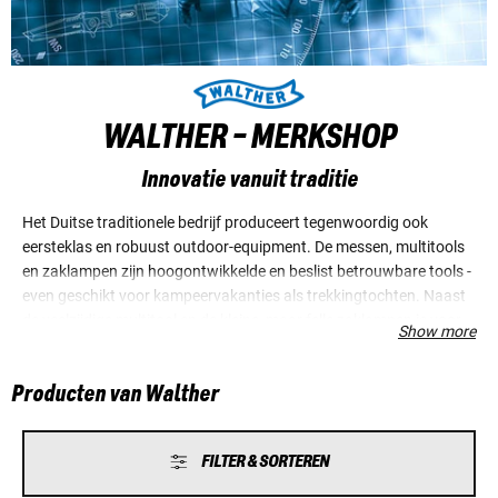
WALTHER - MERKSHOP
Innovatie vanuit traditie
Het Duitse traditionele bedrijf produceert tegenwoordig ook
eersteklas en robuust outdoor-equipment. De messen, multitools
en zaklampen zijn hoogontwikkelde en beslist betrouwbare tools -
even geschikt voor kampeervakanties als trekkingtochten. Naast
de veelzijdige multitool en de kleine, maar felle zaklampen is voor
Show more
motorrijders ook het reddingsmes interessant, dat ook met
handschoenen aan geopend en bediend kan worden als snel
Producten van Walther
handelen vereist is.
FILTER & SORTEREN