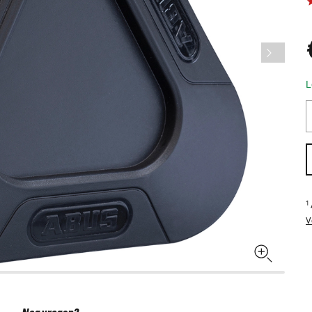
L
1
V