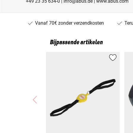
+49 23 35 634-0 | info@abus.de | www.abus.com
Vanaf 70€ zonder verzendkosten
Ter
Bijpassende artikelen