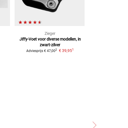
Zieger
Acebi
Jiffy-Voet
voor diverse modellen, in
Zijstandaardond
zwart-zilver
lus
R
1
€ 39,95
€ 5,
2
Adviesprijs
€ 47,00