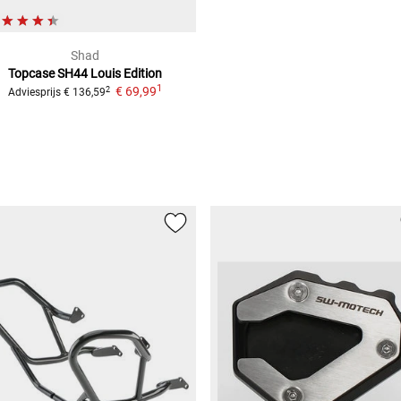
Shad
Topcase SH44 Louis Edition
1
€ 69,99
2
Adviesprijs
€ 136,59