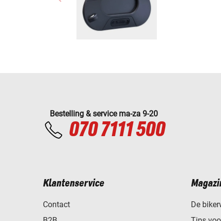
Bestelling & service ma-za 9-20
070 7111 500
Klantenservice
Magazi
Contact
De biker
B2B
Tips vo