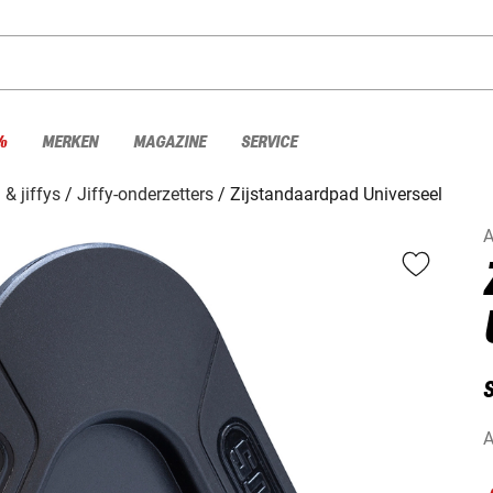
%
MERKEN
MAGAZINE
SERVICE
& jiffys
Jiffy-onderzetters
Zijstandaardpad Universeel
A