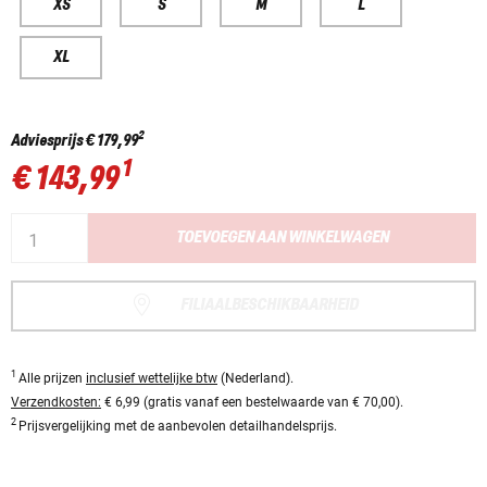
XS
S
M
L
XL
2
Adviesprijs
€ 179,99
1
€ 143,99
TOEVOEGEN AAN WINKELWAGEN
FILIAALBESCHIKBAARHEID
1
Alle prijzen
inclusief wettelijke btw
(Nederland).
Verzendkosten:
€ 6,99 (gratis vanaf een bestelwaarde van € 70,00).
2
Prijsvergelijking met de aanbevolen detailhandelsprijs.