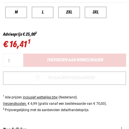
M
L
2XL
3XL
2
Adviesprijs
€ 25,00
1
€ 16,41
TOEVOEGEN AAN WINKELWAGEN
FILIAALBESCHIKBAARHEID
1
Alle prijzen
inclusief wettelijke btw
(Nederland).
Verzendkosten:
€ 6,99 (gratis vanaf een bestelwaarde van € 70,00).
2
Prijsvergelijking met de aanbevolen detailhandelsprijs.