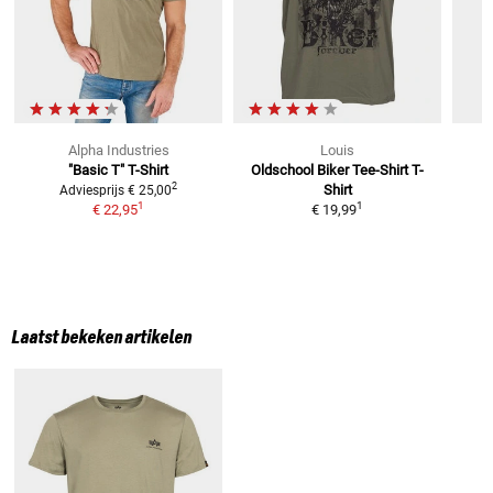
Alpha Industries
Louis
"Basic T"
T-Shirt
Oldschool Biker Tee-Shirt
T-
C
2
Shirt
Adviesprijs
€ 25,00
1
1
€ 22,95
€ 19,99
Laatst bekeken artikelen