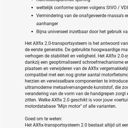
wettelijk conforme sjorren volgens StVO / VDI
Vermindering van de onafgeveerde massa's en
aanhanger
Bijna universeel inzetbaar door het gebruik v
Het AXfix 2.0-transportsysteem is het antwoord van
de eerste generatie. De gebruikte hoogwaardige mate
verhogen de stabiliteit en veiligheid. Het AXfix 2.0
dankzij een geoptimaliseerd schroefmechanisme en
plaatsen en verwijderen van de AXfix vergemakkelij
compatibel met een nog groter aantal motorfietsmod
herzien en verwisselbare componenten te introduc
ultramoderne metaalvervangende kunststof, die zowel
verandering van de vorm van de handgrepen zorgt e
zitten. Welke AXfix 2.0 geschikt is voor jouw voertui
motordatabase "Mijn motor" of alle varianten.
Goed om te weten:
Het AXfix-transportsysteem 2.0 bestaat altijd uit ee