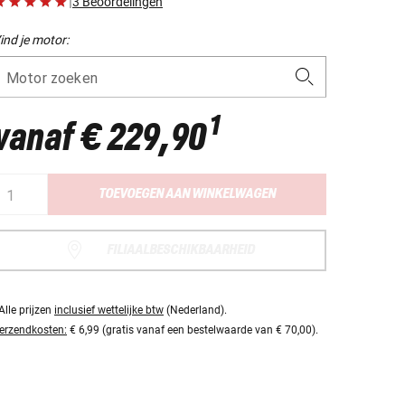
|
3 Beoordelingen
ind je motor:
Motor zoeken
1
vanaf
€ 229,90
TOEVOEGEN AAN WINKELWAGEN
FILIAALBESCHIKBAARHEID
Alle prijzen
inclusief wettelijke btw
(Nederland).
erzendkosten:
€ 6,99 (gratis vanaf een bestelwaarde van € 70,00).