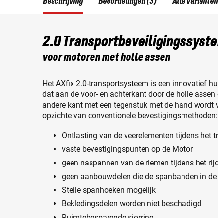
Beschrijving
Beoordelingen (3)
Alle varianten
2.0 Transportbeveiligingssyst
voor motoren met holle assen
Het AXfix 2.0-transportsysteem is een innovatief h
dat aan de voor- en achterkant door de holle asse
andere kant met een tegenstuk met de hand wordt v
opzichte van conventionele bevestigingsmethoden:
Ontlasting van de veerelementen tijdens het t
vaste bevestigingspunten op de Motor
geen naspannen van de riemen tijdens het rij
geen aanbouwdelen die de spanbanden in de 
Steile spanhoeken mogelijk
Bekledingsdelen worden niet beschadigd
Ruimtebesparende sjorring