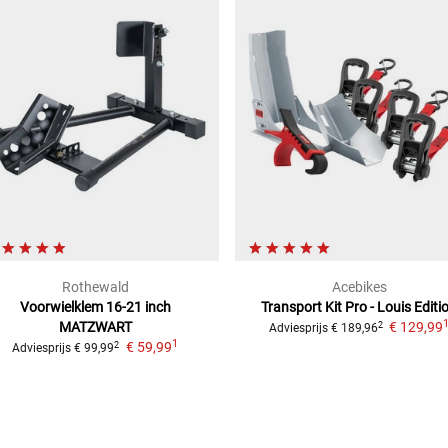
Rothewald
Acebikes
Voorwielklem 16-21 inch
Transport Kit Pro - Louis Editi
MATZWART
€ 129,99
2
Adviesprijs
€ 189,96
1
€ 59,99
2
Adviesprijs
€ 99,99