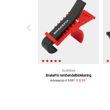
Acebikes
BrakeFix remhendelblokkering
1
€ 8,99
2
Adviesprijs
€ 9,99