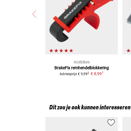
Acebikes
BrakeFix remhendelblokkering
1
€ 8,99
2
Adviesprijs
€ 9,99
Dit zou je ook kunnen interesseren