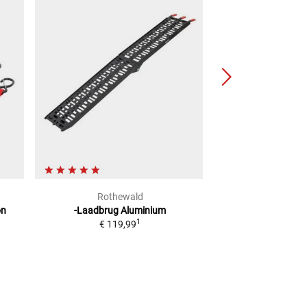
Rothewald
Acebi
on
-Laadbrug Aluminium
TyreFi
1
1
€ 119,99
Adviesprijs
€ 89,