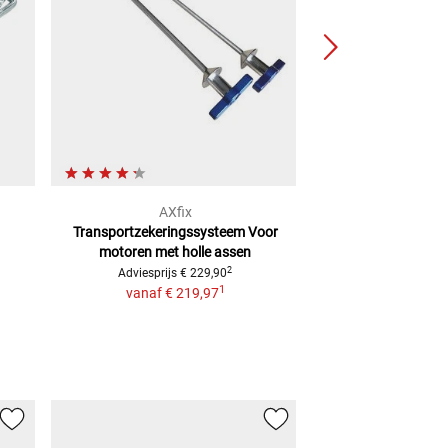
AXfix
AXf
Transportzekeringssysteem Voor
Lite veiligheid
motoren met holle assen
transport
voor ma
kg met hol
2
Adviesprijs
€ 229,90
1
€ 94,
vanaf
€ 219,97