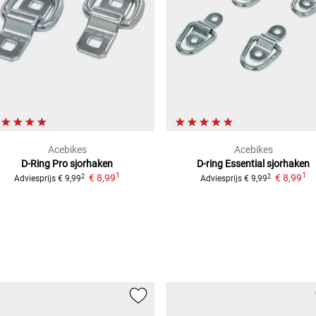
Acebikes
Acebikes
D-Ring Pro sjorhaken
D-ring Essential sjorhaken
1
1
€ 8,99
€ 8,99
2
2
Adviesprijs
€ 9,99
Adviesprijs
€ 9,99