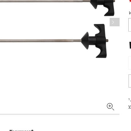
V
1
V