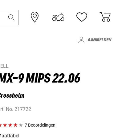
AANMELDEN
BELL
MX-9 MIPS 22.06
Crosshelm
rt. No.
217722
|
7 Beoordelingen
aattabel