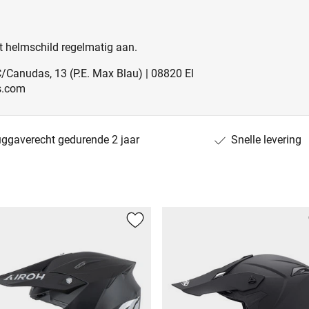
t helmschild regelmatig aan.
C/Canudas, 13 (P.E. Max Blau) | 08820 El
ts.com
uggaverecht gedurende 2 jaar
Snelle levering