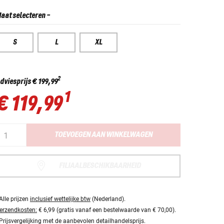
aat selecteren
-
S
L
XL
2
dviesprijs
€ 199,99
1
€ 119,99
TOEVOEGEN AAN WINKELWAGEN
FILIAALBESCHIKBAARHEID
Alle prijzen
inclusief wettelijke btw
(Nederland).
erzendkosten:
€ 6,99 (gratis vanaf een bestelwaarde van € 70,00).
Prijsvergelijking met de aanbevolen detailhandelsprijs.