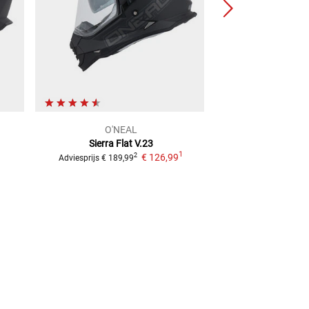
O'NEAL
Air
Sierra Flat V.23
Commander 2
1
€ 126,99
2
Adviesprijs
€ 189,99
Adviesprijs
€ 439,