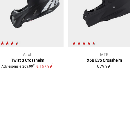
Airoh
MTR
Twist 3
Crosshelm
X6B Evo
Crosshelm
1
1
€ 167,99
€ 79,99
2
Adviesprijs
€ 209,99