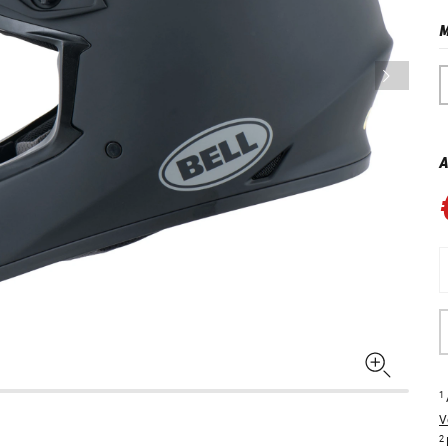
M
A
1
V
2