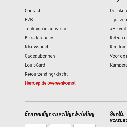
Contact
De biker
B2B
Tips vo
Technische aanvraag
#Bikerat
Bike-database
Reizen 
Nieuwsbrief
Rondom 
Cadeaubonnen
Voor de 
LouisCard
Kampere
Retourzending/klacht
Herroep de overeenkomst
Eenvoudige en veilige betaling
Snelle
verzen