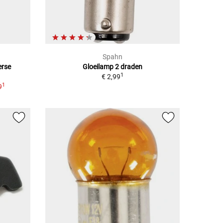
Spahn
erse
Gloeilamp 2 draden
1
€ 2,99
1
9