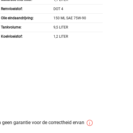
Remvloeistof:
DOT 4
Olie eindaandrijving:
150 ML SAE 75W-90
Tankvolume:
9,5 LITER
Koelvloeistof:
1,2 LITER
 geen garantie voor de correctheid ervan