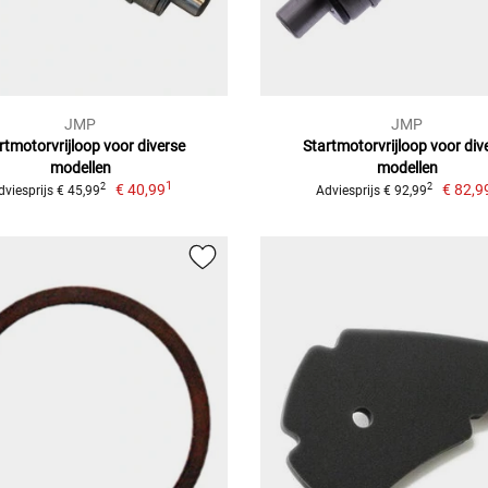
JMP
JMP
rtmotorvrijloop voor diverse
Startmotorvrijloop voor div
modellen
modellen
1
€ 40,99
€ 82,9
2
2
dviesprijs € 45,99
Adviesprijs € 92,99