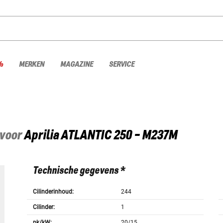
%
MERKEN
MAGAZINE
SERVICE
 voor
Aprilia
ATLANTIC 250 - M237M
Technische gegevens *
Cilinderinhoud:
244
Cilinder:
1
pk/kW:
20/15