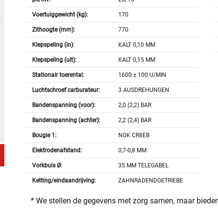
Voertuiggewicht (kg):
170
Zithoogte (mm):
770
Klepspeling (in):
KALT 0,10 MM
Klepspeling (uit):
KALT 0,15 MM
Stationair toerental:
1600 ± 100 U/MIN
Luchtschroef carburateur:
3 AUSDREHUNGEN
Bandenspanning (voor):
2,0 (2,2) BAR
Bandenspanning (achter):
2,2 (2,4) BAR
Bougie 1:
NGK CR8EB
Elektrodenafstand:
0,7-0,8 MM
Vorkbuis Ø:
35 MM TELEGABEL
Ketting/eindaandrijving:
ZAHNRADENDGETRIEBE
* We stellen de gegevens met zorg samen, maar bieden