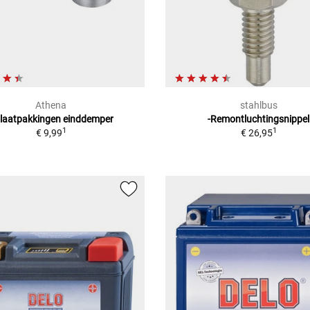
Athena
stahlbus
tlaatpakkingen einddemper
-Remontluchtingsnippel
1
1
€ 9,99
€ 26,95