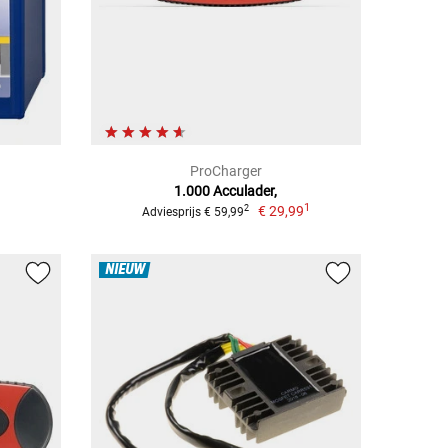
ProCharger
1.000 Acculader,
1
€ 29,99
2
Adviesprijs € 59,99
NIEUW