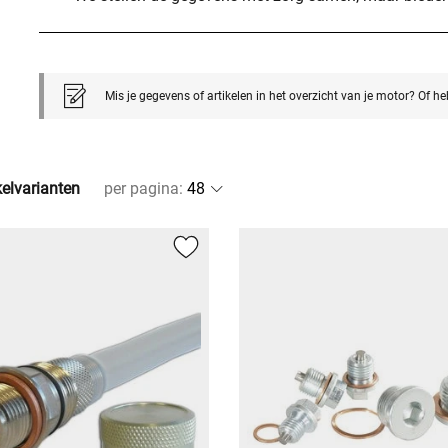
Mis je gegevens of artikelen in het overzicht van je motor? Of h
kelvarianten
per pagina
: