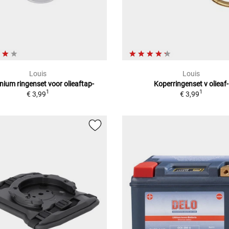
Louis
Louis
nium ringenset voor olieaftap-
Koperringenset v olieaf-
1
1
€ 3,99
€ 3,99