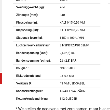
Voertuiggewicht (kg):
264
Zithoogte (mm):
840
Klepspeling (in):
KALT 0,15-0,20 MM
Klepspeling (uit):
KALT 0,20-0,25 MM
Stationair toerental:
1450 ± 100 U/MIN
Luchtschroef carburateur:
EINSPRITZUNG 52MM
Bandenspanning (voor):
2,4 (2,5) BAR
Bandenspanning (achter):
2,6 (2,8) BAR
Bougie 1:
NGK CR8EKB
Elektrodenafstand:
0,6-0,7 MM
Vorkbuis Ø:
43 MM USD-GABEL
Rondsel/kettingwiel:
16/43 17/42 ZÄHNE
Ketting/eindaandrijving:
112 GLIEDER
* We stellen de gegevens met zorg samen, maar bieden