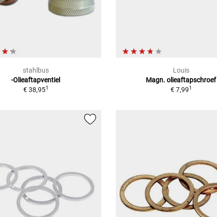
stahlbus
Louis
-Olieaftapventiel
Magn. olieaftapschroef
1
1
€ 38,95
€ 7,99