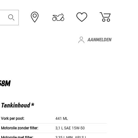
AANMELDEN
58M
Tankinhoud *
Vork per poot:
441 ML
Motorolie zonder filter:
3,1 L SAE 15W-50
Motorolie met filter:
3,35 L MIN. API SJ