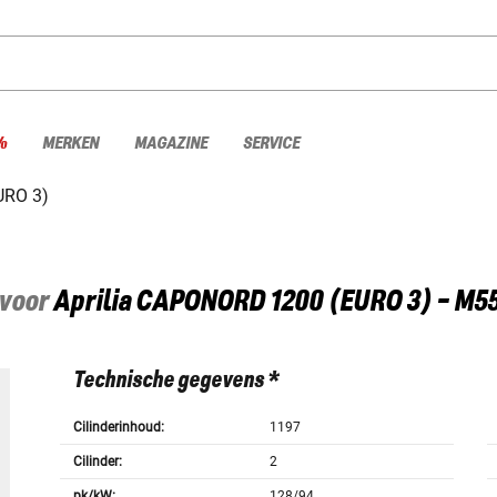
%
MERKEN
MAGAZINE
SERVICE
URO 3)
 voor
Aprilia
CAPONORD 1200 (EURO 3) - M5
Technische gegevens *
Cilinderinhoud:
1197
Cilinder:
2
pk/kW:
128/94