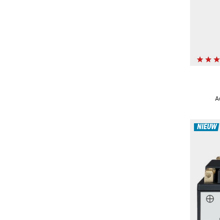
A
NIEUW