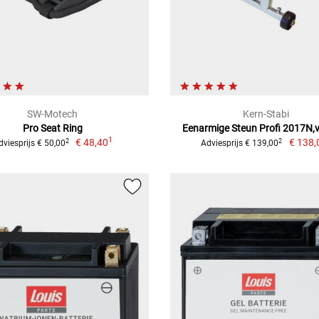
SW-Motech
Kern-Stabi
Pro Seat Ring
Eenarmige Steun Profi 2017N,v
1
€ 48,40
€ 138,
2
2
dviesprijs € 50,00
Adviesprijs € 139,00