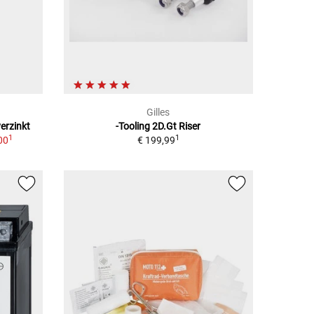
Gilles
erzinkt
-Tooling 2D.Gt Riser
1
1
00
€ 199,99