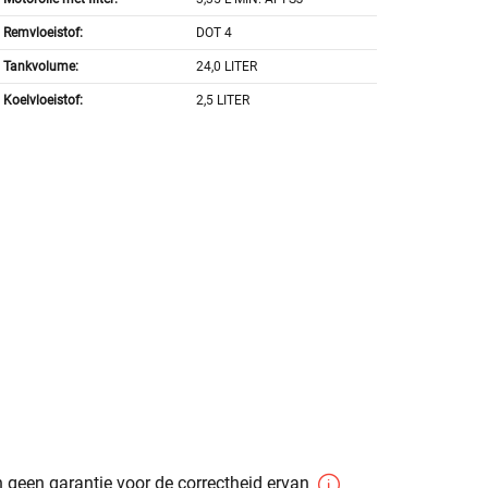
Remvloeistof:
DOT 4
Tankvolume:
24,0 LITER
Koelvloeistof:
2,5 LITER
 geen garantie voor de correctheid ervan