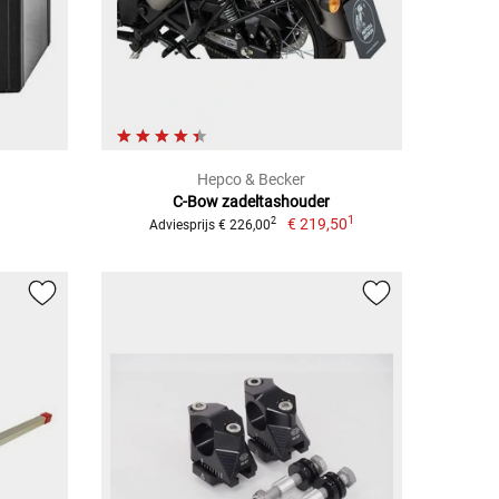
Hepco & Becker
C-Bow zadeltashouder
1
€ 219,50
2
Adviesprijs € 226,00