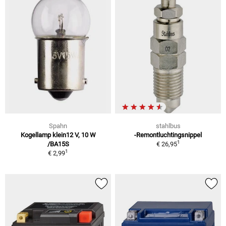
Spahn
stahlbus
Kogellamp klein12 V, 10 W
-Remontluchtingsnippel
1
/BA15S
€ 26,95
1
€ 2,99