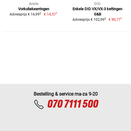
Ariete
DID
Vorkoliekeerringen
Enkele DID VX/VX-3 kettingen
1
2
€ 14,57
G&B
Adviesprijs € 16,99
1
2
€ 90,77
Adviesprijs € 102,99
Bestelling & service ma-za 9-20
070 7111 500