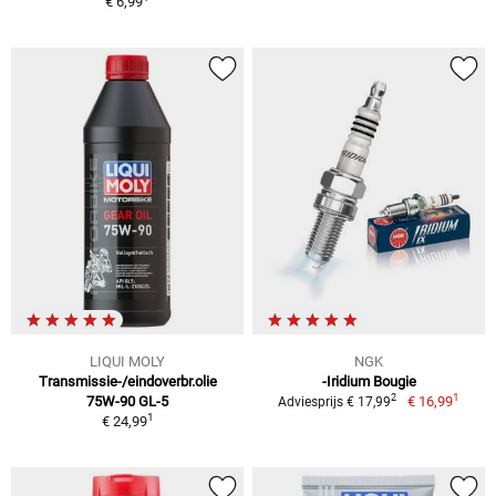
€ 6,99
LIQUI MOLY
NGK
Transmissie-/eindoverbr.olie
-Iridium Bougie
1
2
75W-90 GL-5
€ 16,99
Adviesprijs € 17,99
1
€ 24,99