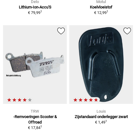
Delo
Motul
Lithium-Ion-Accu'S
Koelvloeistof
1
1
€ 79,99
€ 12,99
TRW
Louis
-Remvoeringen Scooter &
Zijstandaard onderlegger zwart
1
Offroad
€ 1,49
1
€ 17,84