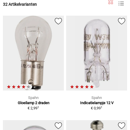
32 Artikelvarianten
Spahn
Spahn
Gloeilamp 2 draden
Indicatielampje 12 V
1
1
€ 2,99
€ 0,99