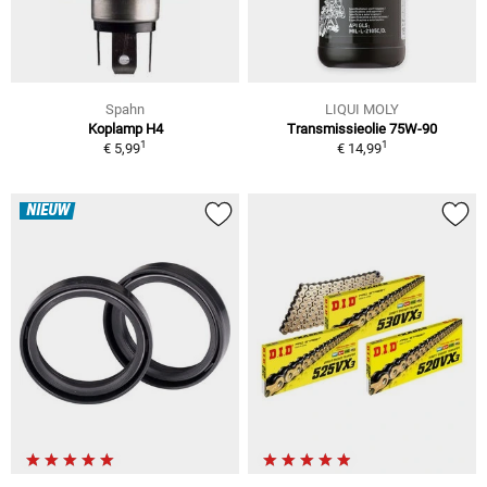
Spahn
LIQUI MOLY
Koplamp H4
Transmissieolie 75W-90
1
1
€ 5,99
€ 14,99
NIEUW