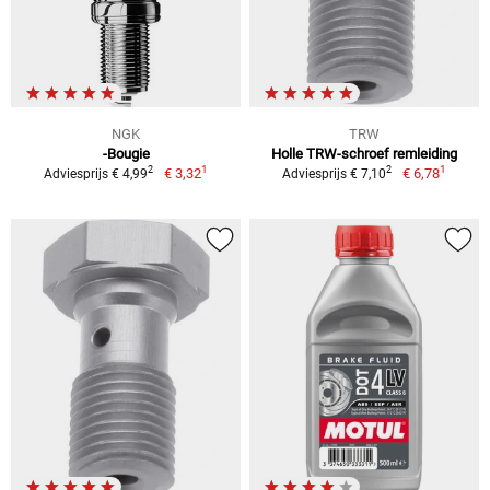
NGK
TRW
-Bougie
Holle TRW-schroef remleiding
1
1
2
2
€ 3,32
€ 6,78
Adviesprijs € 4,99
Adviesprijs € 7,10