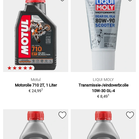
Motul
LIQUI MOLY
Motorolie 710 2T, 1 Liter
Transmissie-/eindoverbr.olie
1
€ 24,99
10W-30 GL-4
1
€ 8,49