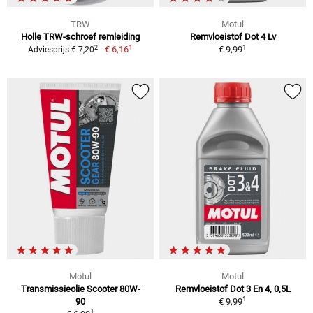
TRW
Motul
Holle TRW-schroef remleiding
Remvloeistof Dot 4 Lv
1
1
2
€ 6,16
€ 9,99
Adviesprijs € 7,20
Motul
Motul
Transmissieolie Scooter 80W-
Remvloeistof Dot 3 En 4, 0,5L
1
90
€ 9,99
1