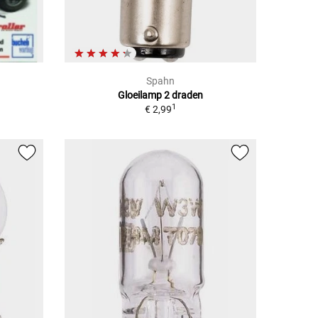
Spahn
Gloeilamp 2 draden
1
€ 2,99