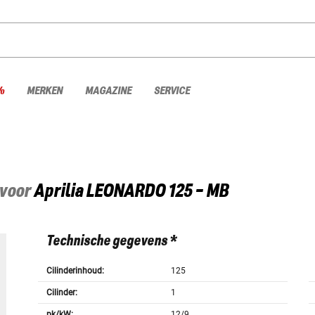
%
MERKEN
MAGAZINE
SERVICE
 voor
Aprilia
LEONARDO 125 - MB
Technische gegevens *
Cilinderinhoud:
125
Cilinder:
1
pk/kW:
12/9