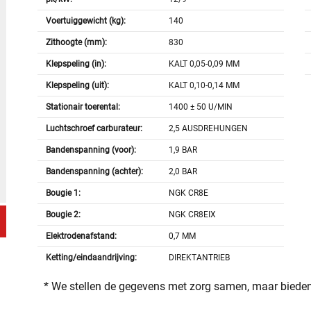
Voertuiggewicht (kg):
140
Zithoogte (mm):
830
Klepspeling (in):
KALT 0,05-0,09 MM
Klepspeling (uit):
KALT 0,10-0,14 MM
Stationair toerental:
1400 ± 50 U/MIN
Luchtschroef carburateur:
2,5 AUSDREHUNGEN
Bandenspanning (voor):
1,9 BAR
Bandenspanning (achter):
2,0 BAR
Bougie 1:
NGK CR8E
Bougie 2:
NGK CR8EIX
Elektrodenafstand:
0,7 MM
Ketting/eindaandrijving:
DIREKTANTRIEB
* We stellen de gegevens met zorg samen, maar bieden