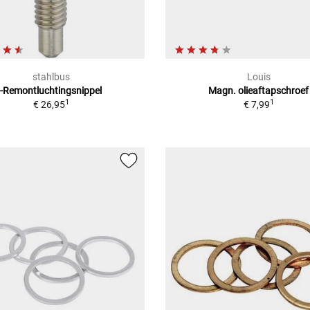
stahlbus
Louis
-Remontluchtingsnippel
Magn. olieaftapschroef
1
1
€ 26,95
€ 7,99