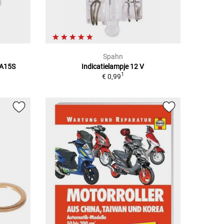
Spahn
BA15S
Indicatielampje 12 V
1
€ 0,99