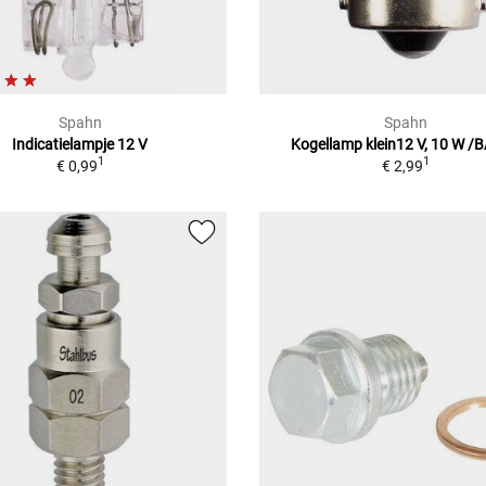
Spahn
Spahn
Indicatielampje 12 V
Kogellamp klein12 V, 10 W /
1
1
€ 0,99
€ 2,99