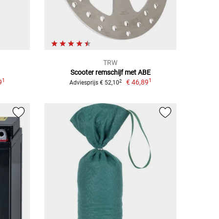
TRW
Scooter remschijf met ABE
1
1
9
€ 46,89
2
Adviesprijs € 52,10