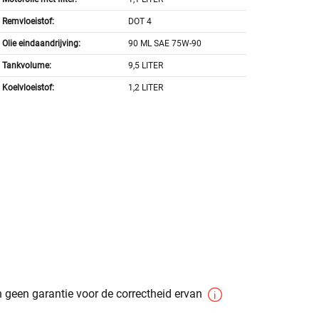
Remvloeistof:
DOT 4
Olie eindaandrijving:
90 ML SAE 75W-90
Tankvolume:
9,5 LITER
Koelvloeistof:
1,2 LITER
 geen garantie voor de correctheid ervan