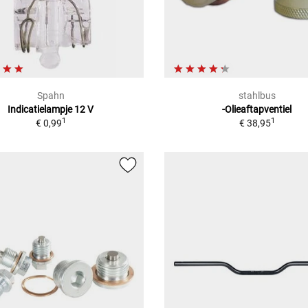
Spahn
stahlbus
Indicatielampje 12 V
-Olieaftapventiel
1
1
€ 0,99
€ 38,95