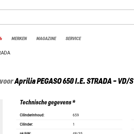
%
MERKEN
MAGAZINE
SERVICE
TRADA
 voor
Aprilia
PEGASO 650 I.E. STRADA - VD/
Technische gegevens *
Cilinderinhoud:
659
Cilinder:
1
pk/kW:
48/35