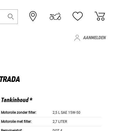
AANMELDEN
STRADA
Tankinhoud *
Motorolie zonder filter:
2,5 L SAE 15W-50
Motorolie met filter:
2,7 LITER
Remvloeistof:
DOT 4