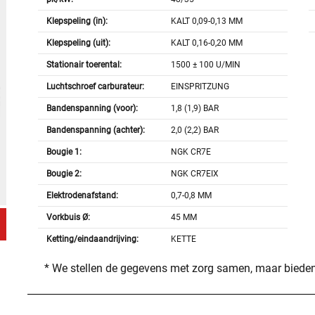
Klepspeling (in):
KALT 0,09-0,13 MM
Klepspeling (uit):
KALT 0,16-0,20 MM
Stationair toerental:
1500 ± 100 U/MIN
Luchtschroef carburateur:
EINSPRITZUNG
Bandenspanning (voor):
1,8 (1,9) BAR
Bandenspanning (achter):
2,0 (2,2) BAR
Bougie 1:
NGK CR7E
Bougie 2:
NGK CR7EIX
Elektrodenafstand:
0,7-0,8 MM
Vorkbuis Ø:
45 MM
Ketting/eindaandrijving:
KETTE
* We stellen de gegevens met zorg samen, maar bieden